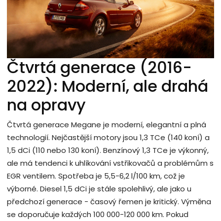
Čtvrtá generace (2016-
2022): Moderní, ale drahá
na opravy
Čtvrtá generace Megane je moderní, elegantní a plná
technologií. Nejčastější motory jsou 1,3 TCe (140 koní) a
1,5 dCi (110 nebo 130 koní). Benzínový 1,3 TCe je výkonný,
ale má tendenci k uhlíkování vstřikovačů a problémům s
EGR ventilem. Spotřeba je 5,5-6,2 l/100 km, což je
výborné. Diesel 1,5 dCi je stále spolehlivý, ale jako u
předchozí generace - časový řemen je kritický. Výměna
se doporučuje každých 100 000-120 000 km. Pokud