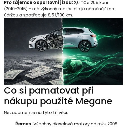
Pro zájemce o sportovní jízdu:
2,0 TCe 205 koní
(2010-2016) - má výkonný motor, ale je náročnější na
údržbu a spotřebuje 8,5 l/100 km.
Co si pamatovat při
nákupu použité Megane
Nezapomeňte na tyto tři věci:
Řemen:
Všechny dieselové motory od roku 2008