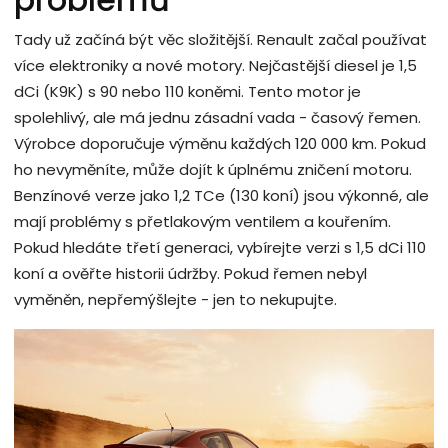
Tady už začíná být věc složitější. Renault začal používat
více elektroniky a nové motory. Nejčastější diesel je 1,5
dCi (K9K) s 90 nebo 110 koněmi. Tento motor je
spolehlivý, ale má jednu zásadní vada - časový řemen.
Výrobce doporučuje výměnu každých 120 000 km. Pokud
ho nevyměníte, může dojít k úplnému zničení motoru.
Benzínové verze jako 1,2 TCe (130 koní) jsou výkonné, ale
mají problémy s přetlakovým ventilem a kouřením.
Pokud hledáte třetí generaci, vybírejte verzi s 1,5 dCi 110
koní a ověřte historii údržby. Pokud řemen nebyl
vyměněn, nepřemýšlejte - jen to nekupujte.