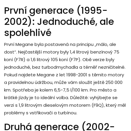
První generace (1995-
2002): Jednoduché, ale
spolehlivé
První Megane byla postavená na principu „málo, ale
dost“. Nejčastější motory byly 1,4 litrový benzínový 75
koní (F7R) a 1,6 litrový 105 koní (F7P). Obě verze byly
jednoduché, bez turbodmychadla a téměř nezničitelné.
Pokud najdete Megane z let 1998-2001 s těmito motory
a pravidelnou údržbou, může vám sloužit ještě 250 000
km. Spotřeba je kolem 6,5-7,5 l/100 km. Pro město a
krátké jízdy je to ideální volba. Důležité: vyhýbejte se
verzi s 1,9 litrovým dieselovým motorem (F9Q), který měl
problémy s vstřikovači a turbínou.
Druhá generace (2002-