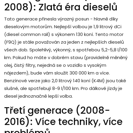
2008): Zlatá éra dieselů
Tato generace přinesla výrazný posun - hlavně díky
dieselovým motorům. Nejlepší volbou je 1,9 litrový dCi
(diesel common rail) s výkonem 130 koní. Tento motor
(F9Q) je stále považován za jeden z nejlepších dieselů
všech dob. Spolehlivý, výkonný, s spotřebou 5,2-5,8 l/100
km. Pokud ho máte v dobrém stavu (pravidelně měněný
olej, čistý filtry, nejedná se o vozidlo s vysokým
nájezdem), bude vám sloužit 300 000 km a více.
Benzínové verze jako 2,0 litrový 140 koní (K4M) jsou také
slušné, ale spotřebují 8-9 l/100 km. Pro dálkové jízdy je
diesel jednoznačně lepší volba.
Třetí generace (2008-
2016): Více techniky, více
problémů