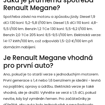
Jaká je průměrná spotřeba
Renault Megane?
Spotřeba závisí na motoru a způsobu jízdy. Diesel 1,9
dCi 130 koní: 5,2-5,8 l/100 km. Diesel 1,5 dCi 110 koní: 4,8-
5,5 l/100 km. Benzín 1,2 TCe 130 koní: 5,5-6,2 l/100 km.
Benzín 2,0 TCe 205 koní: 8,5-9,5 l/100 km. Elektrická verze:
14-17 kWh/100 km, což odpovídá 1,5-2,0 €/100 km při
domácím nabíjení.
Je Renault Megane vhodná
pro první auto?
Ano, pokud je to starší verze s jednoduchým motorem.
První generace s 1,4 nebo 1,6 benzínem je ideální - levná
na pojištění, opravy a údržbu. Elektrická verze je také
vhodná, ale je dražší. Vyhněte se verzi s 1,5 dCi, pokud
nevíte, kdy byl vyměněn řemen. Pro začátečníky je
důležité, aby auto bylo jednoduché a nevyžadovalo