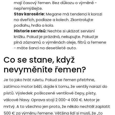
mají časový řemen. Bez důkazu o výměně -
nepřemýšlejte.
Stav karosérie:
Megane má tendenci k korozi
na dveřích, podlaze a kolech. Zkontrolujte
podlahu, hrdla a kola.
Historie servisů:
Nechte si ukázat servisní
knížku. Pokud je prázdná, nekupujte. Pokud je
plná záznamů o výměnách oleje, filtrů a řemene
- máte šanci na desetileté auto.
Co se stane, když
nevyměníte řemen?
Je to jako hrát ruletu. Pokud se řemen přetrhne,
zatímco motor běží, dojde k tomu, že ventily narazí do
pístů. Výsledek: poškozené ventilové čepy, písty,
válcové hlavy. Oprava stojí 2 000-4 000 €. Motor je
mrtvý. A to všechno jen proto, že někdo nechtěl zaplatit
500 € za výměnu řemene. Většina lidí si myslí, že „to