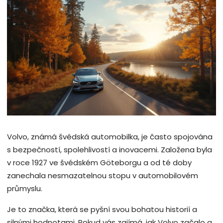
Volvo, známá švédská automobilka, je často spojována
s bezpečností, spolehlivostí a inovacemi. Založena byla
v roce 1927 ve švédském Göteborgu a od té doby
zanechala nesmazatelnou stopu v automobilovém
průmyslu.
Je to značka, která se pyšní svou bohatou historií a
silnými hodnotami. Pokud vás zajímá, jak Volvo začalo a