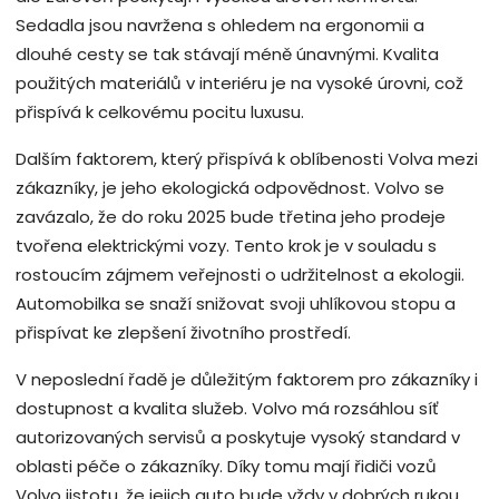
Sedadla jsou navržena s ohledem na ergonomii a
dlouhé cesty se tak stávají méně únavnými. Kvalita
použitých materiálů v interiéru je na vysoké úrovni, což
přispívá k celkovému pocitu luxusu.
Dalším faktorem, který přispívá k oblíbenosti Volva mezi
zákazníky, je jeho ekologická odpovědnost. Volvo se
zavázalo, že do roku 2025 bude třetina jeho prodeje
tvořena elektrickými vozy. Tento krok je v souladu s
rostoucím zájmem veřejnosti o udržitelnost a ekologii.
Automobilka se snaží snižovat svoji uhlíkovou stopu a
přispívat ke zlepšení životního prostředí.
V neposlední řadě je důležitým faktorem pro zákazníky i
dostupnost a kvalita služeb. Volvo má rozsáhlou síť
autorizovaných servisů a poskytuje vysoký standard v
oblasti péče o zákazníky. Díky tomu mají řidiči vozů
Volvo jistotu, že jejich auto bude vždy v dobrých rukou.