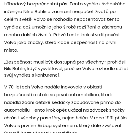
tříbodový bezpečnostní pás. Tento vynález švédského
inženýra Nilse Bohlina zachránil nespočet životů po
celém světě. Volvo se rozhodlo nepatentovat tento
vynález, což umožnilo jeho široké rozšíření a záchranu
mnoha dalších životů. Právě tento krok stvrdil pověst
Volva jako značky, která klade bezpečnost na první
místo.
„Bezpečnost musí být dostupná pro všechny,“ prohlásil
Nils Bohlin, když vysvětloval, proč se Volvo rozhodlo sdílet
svůj vynález s konkurencí.
V 70. letech Volvo nadále inovovalo v oblasti
bezpečnosti a stalo se první automobilkou, která
nabídla zadní dětské sedačky zabudované přímo do
automobilu. Tento krok opět ukázal na závazek značky
chránit všechny pasažéry, nejen řidiče. V roce 1991 přišlo
Volvo s prvním Airbag systémem, který dále zvyšoval