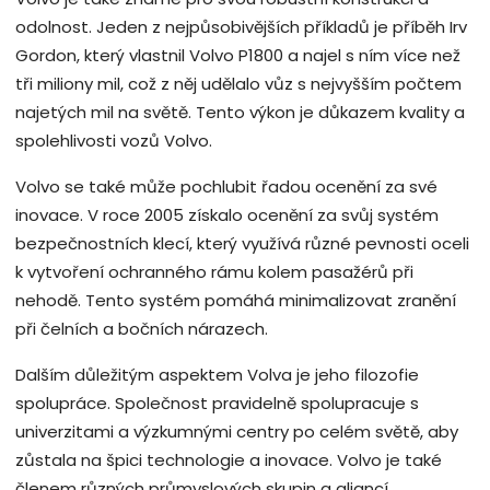
odolnost. Jeden z nejpůsobivějších příkladů je příběh Irv
Gordon, který vlastnil Volvo P1800 a najel s ním více než
tři miliony mil, což z něj udělalo vůz s nejvyšším počtem
najetých mil na světě. Tento výkon je důkazem kvality a
spolehlivosti vozů Volvo.
Volvo se také může pochlubit řadou ocenění za své
inovace. V roce 2005 získalo ocenění za svůj systém
bezpečnostních klecí, který využívá různé pevnosti oceli
k vytvoření ochranného rámu kolem pasažérů při
nehodě. Tento systém pomáhá minimalizovat zranění
při čelních a bočních nárazech.
Dalším důležitým aspektem Volva je jeho filozofie
spolupráce. Společnost pravidelně spolupracuje s
univerzitami a výzkumnými centry po celém světě, aby
zůstala na špici technologie a inovace. Volvo je také
členem různých průmyslových skupin a aliancí