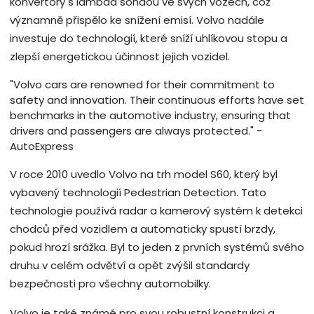
konvertory s lambda sondou ve svých vozech, což
významně přispělo ke snížení emisí. Volvo nadále
investuje do technologií, které sníží uhlíkovou stopu a
zlepší energetickou účinnost jejich vozidel.
"Volvo cars are renowned for their commitment to
safety and innovation. Their continuous efforts have set
benchmarks in the automotive industry, ensuring that
drivers and passengers are always protected." -
AutoExpress
V roce 2010 uvedlo Volvo na trh model S60, který byl
vybavený technologií Pedestrian Detection. Tato
technologie používá radar a kamerový systém k detekci
chodců před vozidlem a automaticky spustí brzdy,
pokud hrozí srážka. Byl to jeden z prvních systémů svého
druhu v celém odvětví a opět zvýšil standardy
bezpečnosti pro všechny automobilky.
Volvo je také známé pro svou robustní konstrukci a