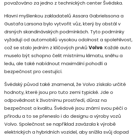
považováno za jedno z technických center Švédska.
Hlavní myšlenkou zakladatelů Assara Gabrielssona a
Gustafa Larsona bylo vytvořit vůz, který by obstál v
drsných skandinávských podmínkách. Tyto podmínky
vyžadují od automobilů vysokou odolnost a spolehlivost,
což se stalo jedním z klíčových prvků
Volvo
. Každé auto
muselo být schopno čelit místnímu klimatu, sněhu a
ledu, ale také nabídnout maximální pohodlí a
bezpečnost pro cestující.
Švédský původ také znamenal, že Volvo získalo určité
hodnoty, které jsou pro tuto zemi typické. Jde o
odpovědnost k životnímu prostředí, důraz na
bezpečnost a kvalitu. Švédové jsou známí svou péčí o
přírodu a to se přeneslo i do designu a výroby vozů
Volvo. Společnost se například zavázala k výrobě
elektrických a hybridních vozidel, aby snížila svůj dopad