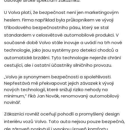
oslovuje široké spektrum zákazníků.
U Volva platí, že bezpečnost není jen marketingovým
heslem. Firma například byla průkopníkem ve vývoji
tříbodového bezpečnostního pásu, který se stal
standardem v celosvětové automobilové produkci. V
současné době Volvo stále inovuje a uvádí na trh nové
technologie, jako jsou systémy pro detekci chodců a
automatické brzdění. Tyto technologie nejenže chrání
cestující, ale i ostatní účastníky silničního provozu.
„Volvo je synonymem bezpečnosti a spolehlivosti.
Nepřestává mě překvapovat jejich závazek k vývoji
nových technologií, které snižují riziko nehody na
minimum,” říká Jan Novák, renomovaný automobilový
novinář.
Zákazníci rovněž oceňují pohodlí a promyšlený design
interiéru vozů Volvo. Tato auta nejsou pouze bezpečná,
ale zároveň poskytují i vysokou úroveň komfortu.