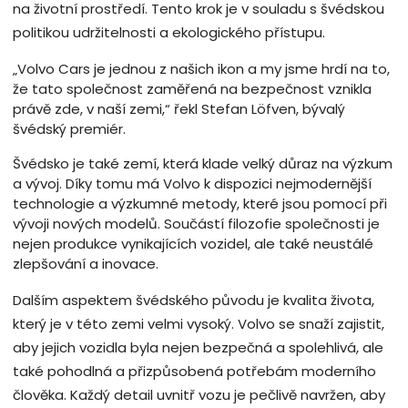
na životní prostředí. Tento krok je v souladu s švédskou
politikou udržitelnosti a ekologického přístupu.
„Volvo Cars je jednou z našich ikon a my jsme hrdí na to,
že tato společnost zaměřená na bezpečnost vznikla
právě zde, v naší zemi,“ řekl Stefan Löfven, bývalý
švédský premiér.
Švédsko je také zemí, která klade velký důraz na výzkum
a vývoj. Díky tomu má Volvo k dispozici nejmodernější
technologie a výzkumné metody, které jsou pomocí při
vývoji nových modelů. Součástí filozofie společnosti je
nejen produkce vynikajících vozidel, ale také neustálé
zlepšování a inovace.
Dalším aspektem švédského původu je kvalita života,
který je v této zemi velmi vysoký. Volvo se snaží zajistit,
aby jejich vozidla byla nejen bezpečná a spolehlivá, ale
také pohodlná a přizpůsobená potřebám moderního
člověka. Každý detail uvnitř vozu je pečlivě navržen, aby