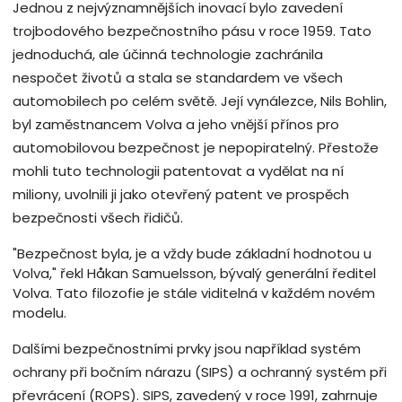
Jednou z nejvýznamnějších inovací bylo zavedení
trojbodového bezpečnostního pásu v roce 1959. Tato
jednoduchá, ale účinná technologie zachránila
nespočet životů a stala se standardem ve všech
automobilech po celém světě. Její vynálezce, Nils Bohlin,
byl zaměstnancem Volva a jeho vnější přínos pro
automobilovou bezpečnost je nepopiratelný. Přestože
mohli tuto technologii patentovat a vydělat na ní
miliony, uvolnili ji jako otevřený patent ve prospěch
bezpečnosti všech řidičů.
"Bezpečnost byla, je a vždy bude základní hodnotou u
Volva," řekl Håkan Samuelsson, bývalý generální ředitel
Volva. Tato filozofie je stále viditelná v každém novém
modelu.
Dalšími bezpečnostními prvky jsou například systém
ochrany při bočním nárazu (SIPS) a ochranný systém při
převrácení (ROPS). SIPS, zavedený v roce 1991, zahrnuje