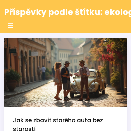
Příspěvky podle štítku: ekolo
Jak se zbavit starého auta bez
starostí