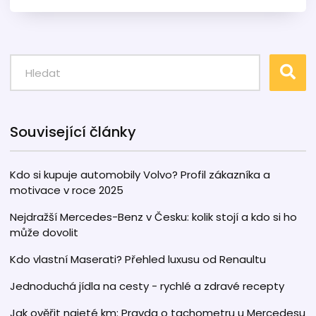
tomu, aby byl prodej efektivní, a jaké
administrativní kroky podniknout. Zjistíte, kde
všude můžete najít potenciální kupce a co
dělat, když auto už nemá valnou hodnotu.
Související články
Kdo si kupuje automobily Volvo? Profil zákazníka a
motivace v roce 2025
Nejdražší Mercedes-Benz v Česku: kolik stojí a kdo si ho
může dovolit
Kdo vlastní Maserati? Přehled luxusu od Renaultu
Jednoduchá jídla na cesty - rychlé a zdravé recepty
Jak ověřit najeté km: Pravda o tachometru u Mercedesu