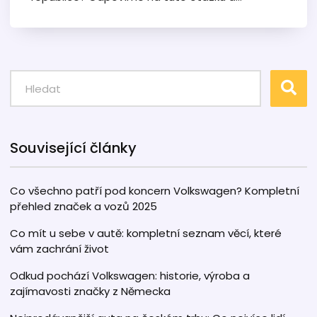
přiblížíme situaci na trhu s luxusními automobily
u nás. Zjistíte, jaký je zájem o Lamborghini a co
majitele těchto aut vede k jejich pořízení.
Přečtěte si také o nejzajímavějších modelech,
které se v ČR objevují.
Související články
Co všechno patří pod koncern Volkswagen? Kompletní
přehled značek a vozů 2025
Co mít u sebe v autě: kompletní seznam věcí, které
vám zachrání život
Odkud pochází Volkswagen: historie, výroba a
zajímavosti značky z Německa