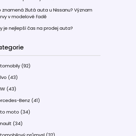
 znamená žlutá auta u Nissanu? Význam
rvy v modelové řadě
y je nejlepší čas na prodej auta?
ategorie
tomobily
(92)
lvo
(43)
MW
(43)
rcedes-Benz
(41)
uto moto
(34)
nault
(34)
tomobilový průmysl
(32)