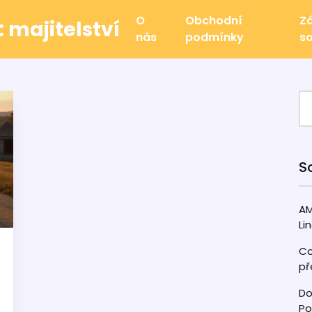
O
Obchodní
Z
 majitelství
nás
podmínky
s
S
AM
Li
Co
př
Do
Po