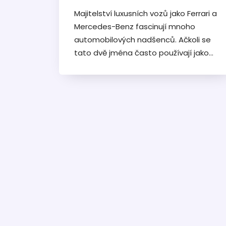
Majitelství luxusních vozů jako Ferrari a
Mercedes-Benz fascinují mnoho
automobilových nadšenců. Ačkoli se
tato dvě jména často používají jako
symboly bohatství, jejich spojení je
více překvapující, než se na první
pohled zdá. Tento článek zkoumá
nejen vlastnické struktury Ferrari, ale
také to, jakým způsobem se tyto dvě
prestižní značky průmyslově protínají.
Zjistěte, jak majitelé těchto značek
ovlivňují automobilový trh a co tento
vliv znamená pro běžného zákazníka.