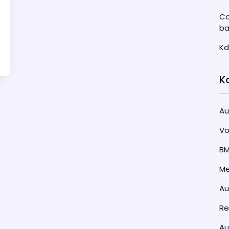
Co
ba
Kd
K
Au
Vo
B
Me
A
Re
Au