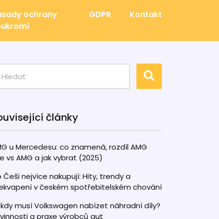
ásady ochrany
GDPR
Kontakt
oukromí
ouvisející články
G u Mercedesu: co znamená, rozdíl AMG
ne vs AMG a jak vybrat (2025)
 Češi nejvíce nakupují: Hity, trendy a
ekvapení v českém spotřebitelském chování
kdy musí Volkswagen nabízet náhradní díly?
vinnosti a praxe výrobců aut