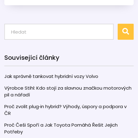
nebo v kamenných prodejnách. Prozkoumáme
místa, kde najdete kvalitní díly, a poskytneme
tipy na to, co při nákupu zvážit.
Související články
Jak správně tankovat hybridní vozy Volvo
Výrobce Stihl: Kdo stojí za slavnou značkou motorových
pil a nářadí
Proč zvolit plug‑in hybrid? Výhody, úspory a podpora v
ČR
Proč Češi Spoří a Jak Toyota Pomáhá Řešit Jejich
Potřeby