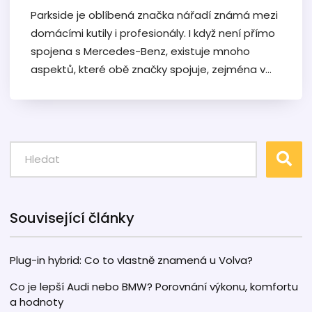
Parkside je oblíbená značka nářadí známá mezi
domácími kutily i profesionály. I když není přímo
spojena s Mercedes-Benz, existuje mnoho
aspektů, které obě značky spojuje, zejména v
oblasti inovací a kvalitního zpracování. V
základu je Parkside značkou, kterou prodává Lidl
a vyrábí ji několik dodavatelů. Navíc se zaměřuje
na přístupnou cenu i vysokou funkčnost.
Související články
Plug-in hybrid: Co to vlastně znamená u Volva?
Co je lepší Audi nebo BMW? Porovnání výkonu, komfortu
a hodnoty