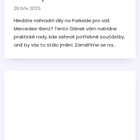
28 bře 2025
Hledáte náhradní díly na Parkside pro váš
Mercedes-Benz? Tento článek vám nabídne
praktické rady, kde sehnat potřebné součástky,
aniž by vás to stálo jmění. Zaměříme se na
specifika dílů Parkside a jejich využití, probereme
spolehlivé zdroje a poskytneme tipy, jaké chyby
se vyvarovat při nákupu.