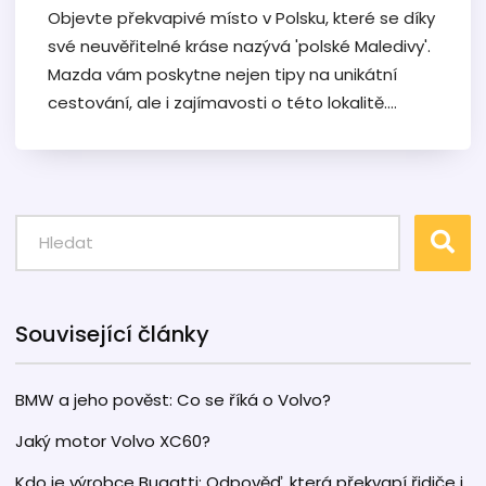
Objevte překvapivé místo v Polsku, které se díky
své neuvěřitelné kráse nazývá 'polské Maledivy'.
Mazda vám poskytne nejen tipy na unikátní
cestování, ale i zajímavosti o této lokalitě.
Prozkoumejte, proč byste se měli vydat na tuto
destinaci a jak vám Mazda může zpříjemnit
cestu.
Související články
BMW a jeho pověst: Co se říká o Volvo?
Jaký motor Volvo XC60?
Kdo je výrobce Bugatti: Odpověď, která překvapí řidiče i