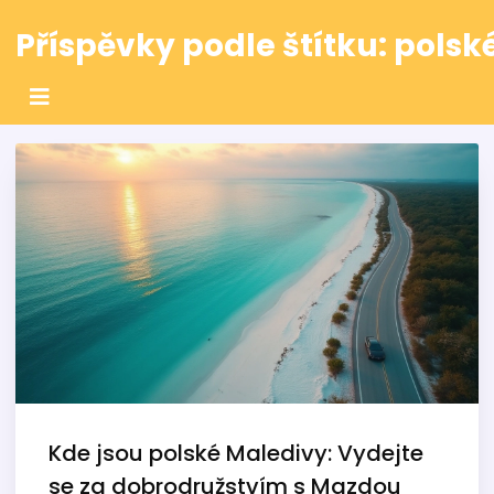
Příspěvky podle štítku: polsk
Kde jsou polské Maledivy: Vydejte
se za dobrodružstvím s Mazdou