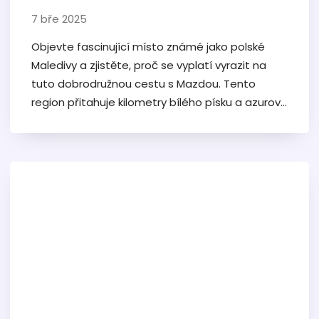
7 bře 2025
Objevte fascinující místo známé jako polské
Maledivy a zjistěte, proč se vyplatí vyrazit na
tuto dobrodružnou cestu s Mazdou. Tento
region přitahuje kilometry bílého písku a azurové
vody, která připomíná exotické destinace.
Získejte tipy na nejlepší trasy a místa k
návštěvě, které vám zajistí nezapomenutelný
zážitek. Tento článek poskytuje také rady, jak si
užít cestování s autem Mazda, což zaručí
pohodlnou a příjemnou jízdu.