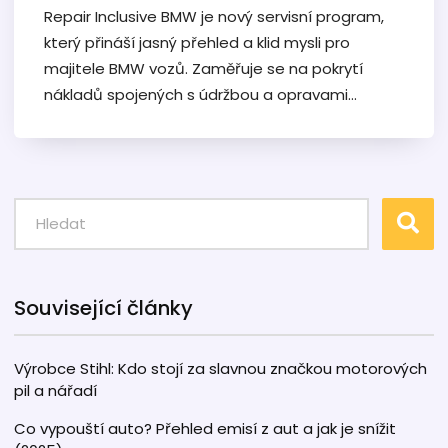
Repair Inclusive BMW je nový servisní program,
který přináší jasný přehled a klid mysli pro
majitele BMW vozů. Zaměřuje se na pokrytí
nákladů spojených s údržbou a opravami
během prvních let vlastnictví. Tento program
umožňuje uživatelům lépe plánovat jejich
rozpočet a minimalizovat neočekávané výdaje
na opravy. Poznejte výhody tohoto programu a
zjistěte, zda je to ideální volba pro vás a vaše
BMW.
Související články
Výrobce Stihl: Kdo stojí za slavnou značkou motorových
pil a nářadí
Co vypouští auto? Přehled emisí z aut a jak je snížit