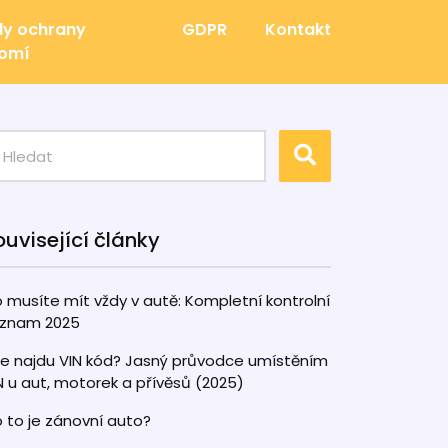
y ochrany
GDPR
Kontakt
romí
ouvisející články
 musíte mít vždy v autě: Kompletní kontrolní
znam 2025
e najdu VIN kód? Jasný průvodce umístěním
N u aut, motorek a přívěsů (2025)
 to je zánovní auto?