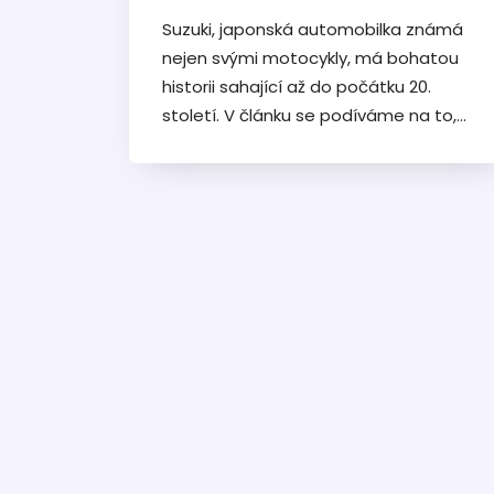
Suzuki, japonská automobilka známá
nejen svými motocykly, má bohatou
historii sahající až do počátku 20.
století. V článku se podíváme na to,
odkud Suzuki pochází, jak se vyvíjel její
průmysl a jak se její historie kříží s
evropskou značkou Opel. Zjistíte také,
jak spolupráce těchto dvou značek
ovlivnila trh automobilů. Připravte se
na cestu plnou zajímavých faktů a
nenápadných vlivů.