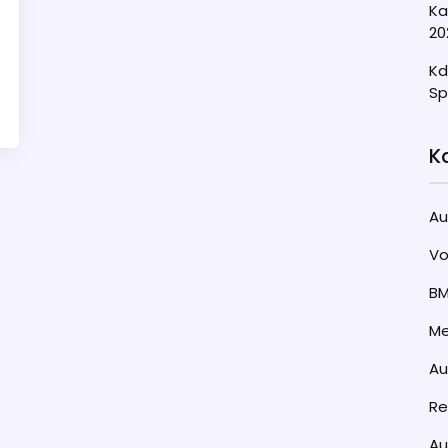
Ka
20
Kd
Sp
K
Au
Vo
B
Me
A
Re
Au