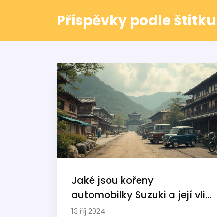
Příspěvky podle štítku
Jaké jsou kořeny
automobilky Suzuki a její vliv
na Opel
13 říj 2024