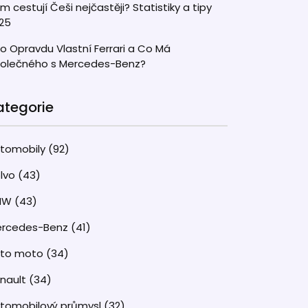
m cestují Češi nejčastěji? Statistiky a tipy
25
o Opravdu Vlastní Ferrari a Co Má
olečného s Mercedes-Benz?
ategorie
tomobily
(92)
lvo
(43)
MW
(43)
rcedes-Benz
(41)
uto moto
(34)
nault
(34)
tomobilový průmysl
(32)