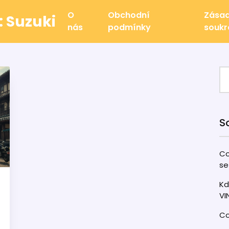
O
Obchodní
Zásad
: Suzuki
nás
podmínky
souk
S
Co
se
Kd
VI
Co