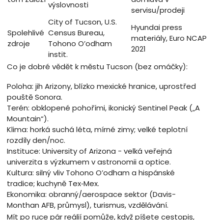
výslovnosti
servisu/prodeji
City of Tucson, U.S.
Hyundai press
Spolehlivé
Census Bureau,
materiály, Euro NCAP
zdroje
Tohono O’odham
2021
instit.
Co je dobré vědět k městu Tucson (bez omáčky):
Poloha: jih Arizony, blízko mexické hranice, uprostřed
pouště Sonora.
Terén: obklopené pohořími, ikonický Sentinel Peak („A
Mountain“).
Klima: horká suchá léta, mírné zimy; velké teplotní
rozdíly den/noc.
Instituce: University of Arizona - velká veřejná
univerzita s výzkumem v astronomii a optice.
Kultura: silný vliv Tohono O’odham a hispánské
tradice; kuchyně Tex‑Mex.
Ekonomika: obranný/aerospace sektor (Davis-
Monthan AFB, průmysl), turismus, vzdělávání.
Mít po ruce pár reálií pomůže, když píšete cestopis,