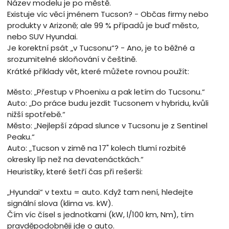
Název modelu je po městě.
Existuje víc věcí jménem Tucson? - Občas firmy nebo
produkty v Arizoně; ale 99 % případů je buď město,
nebo SUV Hyundai.
Je korektní psát „v Tucsonu“? - Ano, je to běžné a
srozumitelné skloňování v češtině.
Krátké příklady vět, které můžete rovnou použít:
Město: „Přestup v Phoenixu a pak letím do Tucsonu.“
Auto: „Do práce budu jezdit Tucsonem v hybridu, kvůli
nižší spotřebě.“
Město: „Nejlepší západ slunce v Tucsonu je z Sentinel
Peaku.“
Auto: „Tucson v zimě na 17" kolech tlumí rozbité
okresky líp než na devatenáctkách.“
Heuristiky, které šetří čas při rešerši:
„Hyundai“ v textu = auto. Když tam není, hledejte
signální slova (klima vs. kW).
Čím víc čísel s jednotkami (kW, l/100 km, Nm), tím
pravděpodobněji jde o auto.