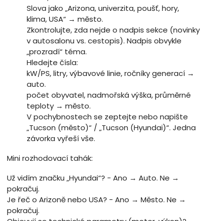
Slova jako „Arizona, univerzita, poušť, hory,
klima, USA“ → město.
Zkontrolujte, zda nejde o nadpis sekce (novinky
v autosalonu vs. cestopis). Nadpis obvykle
„prozradí“ téma.
Hledejte čísla:
kW/PS, litry, výbavové linie, ročníky generací →
auto.
počet obyvatel, nadmořská výška, průměrné
teploty → město.
V pochybnostech se zeptejte nebo napište
„Tucson (město)“ / „Tucson (Hyundai)“. Jedna
závorka vyřeší vše.
Mini rozhodovací tahák:
Už vidím značku „Hyundai“? - Ano → Auto. Ne →
pokračuj.
Je řeč o Arizoně nebo USA? - Ano → Město. Ne →
pokračuj.