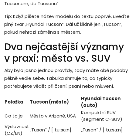
Tucsonem, do Tucsonu“.
Tip: Když píšete název modelu do textu poprvé, uveďte
plný tvar „Hyundai Tucson“. Dál už klidně jen „Tucson“,
pokud nehrozí záměna s městem.
Dva nejčastější významy
v praxi: město vs. SUV
Aby bylo jasno jednou provždy, tady máte obě podoby
pěkně vedle sebe. Tabulka shrnuje to, co typicky
potřebujete vědět při čtení, psaní nebo mluvení.
Hyundai Tucson
Položka
Tucson (město)
(auto)
Kompaktní SUV
Co to je
Město v Arizoně, USA
(segment C-SUV)
Výslovnost
„Tuson“ / [ˈtuːsɑːn]
„Tuson“ / [ˈtuːsɑːn]
(CZ/EN)