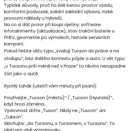
Typické důvody, proč ho lidé berou: prostor vzadu,
komfortní podvozek, solidní základní výbava, nízké
provozní náklady u hybridů.
Na co si dát pozor při koupi ojetiny: software
infotainmentu (aktualizace), stav trakční baterie u
PHEV, geometrie po výmolech, historie servisních
kampaní.
Pokud řešíte větu typu „zvažuji Tucson do práce a na
chalupu“, bez dalšího kontextu půjde o auto. U vět typu
„v Tucsonu prší méně než v Praze“ to nikoho nenapadne
číst jako o autě.
Rychlý tahák (ušetří vám minuty při psaní):
Používejte „Tucson (město)“ / „Tucson (Hyundai)“,
když hrozí záměna.
Výslovnost držte „Tuson“. Nikdy ne „Tuscon“ ani
„Tukson“.
Skloňujte: „do Tucsonu, s Tucsonem, v Tucsonu“. To
platí pro obě významovky.