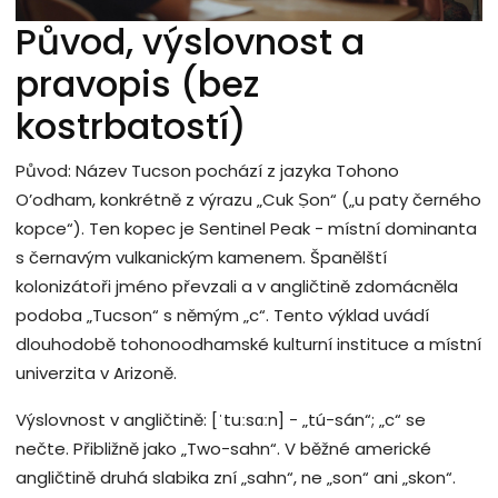
Původ, výslovnost a
pravopis (bez
kostrbatostí)
Původ: Název Tucson pochází z jazyka Tohono
O’odham, konkrétně z výrazu „Cuk Ṣon“ („u paty černého
kopce“). Ten kopec je Sentinel Peak - místní dominanta
s černavým vulkanickým kamenem. Španělští
kolonizátoři jméno převzali a v angličtině zdomácněla
podoba „Tucson“ s němým „c“. Tento výklad uvádí
dlouhodobě tohonoodhamské kulturní instituce a místní
univerzita v Arizoně.
Výslovnost v angličtině: [ˈtuːsɑːn] - „tú-sán“; „c“ se
nečte. Přibližně jako „Two-sahn“. V běžné americké
angličtině druhá slabika zní „sahn“, ne „son“ ani „skon“.