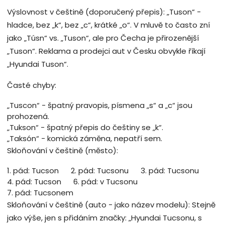
Výslovnost v češtině (doporučený přepis): „Tuson“ -
hladce, bez „k“, bez „c“, krátké „o“. V mluvě to často zní
jako „Túsn“ vs. „Tuson“, ale pro Čecha je přirozenější
„Tuson“. Reklama a prodejci aut v Česku obvykle říkají
„Hyundai Tuson“.
Časté chyby:
„Tuscon“ - špatný pravopis, písmena „s“ a „c“ jsou
prohozená.
„Tukson“ - špatný přepis do češtiny se „k“.
„Taksón“ - komická záměna, nepatří sem.
Skloňování v češtině (město):
1. pád: Tucson
2. pád: Tucsonu
3. pád: Tucsonu
4. pád: Tucson
6. pád: v Tucsonu
7. pád: Tucsonem
Skloňování v češtině (auto - jako název modelu): Stejně
jako výše, jen s přidáním značky: „Hyundai Tucsonu, s