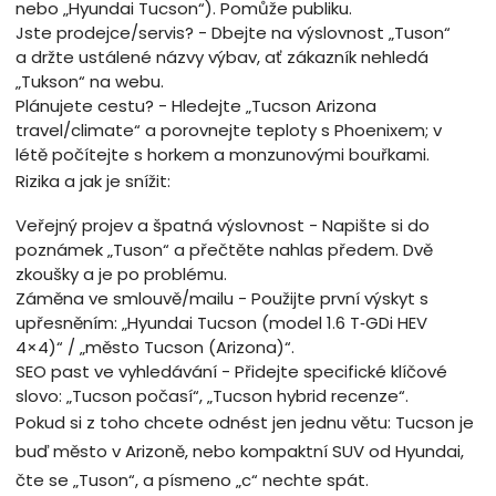
nebo „Hyundai Tucson“). Pomůže publiku.
Jste prodejce/servis? - Dbejte na výslovnost „Tuson“
a držte ustálené názvy výbav, ať zákazník nehledá
„Tukson“ na webu.
Plánujete cestu? - Hledejte „Tucson Arizona
travel/climate“ a porovnejte teploty s Phoenixem; v
létě počítejte s horkem a monzunovými bouřkami.
Rizika a jak je snížit:
Veřejný projev a špatná výslovnost - Napište si do
poznámek „Tuson“ a přečtěte nahlas předem. Dvě
zkoušky a je po problému.
Záměna ve smlouvě/mailu - Použijte první výskyt s
upřesněním: „Hyundai Tucson (model 1.6 T‑GDi HEV
4×4)“ / „město Tucson (Arizona)“.
SEO past ve vyhledávání - Přidejte specifické klíčové
slovo: „Tucson počasí“, „Tucson hybrid recenze“.
Pokud si z toho chcete odnést jen jednu větu: Tucson je
buď město v Arizoně, nebo kompaktní SUV od Hyundai,
čte se „Tuson“, a písmeno „c“ nechte spát.