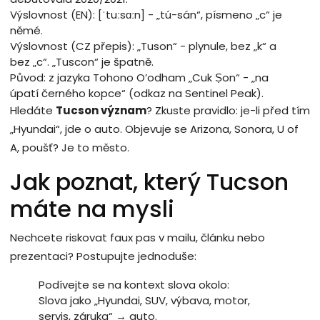
Výslovnost (EN): [ˈtuːsɑːn] - „tú-sán“, písmeno „c“ je
němé.
Výslovnost (CZ přepis): „Tuson“ - plynule, bez „k“ a
bez „c“. „Tuscon“ je špatně.
Původ: z jazyka Tohono O’odham „Cuk Ṣon“ - „na
úpatí černého kopce“ (odkaz na Sentinel Peak).
Hledáte
Tucson význam
? Zkuste pravidlo: je-li před tím
„Hyundai“, jde o auto. Objevuje se Arizona, Sonora, U of
A, poušť? Je to město.
Jak poznat, který Tucson
máte na mysli
Nechcete riskovat faux pas v mailu, článku nebo
prezentaci? Postupujte jednoduše:
Podívejte se na kontext slova okolo:
Slova jako „Hyundai, SUV, výbava, motor,
servis, záruka“ → auto.