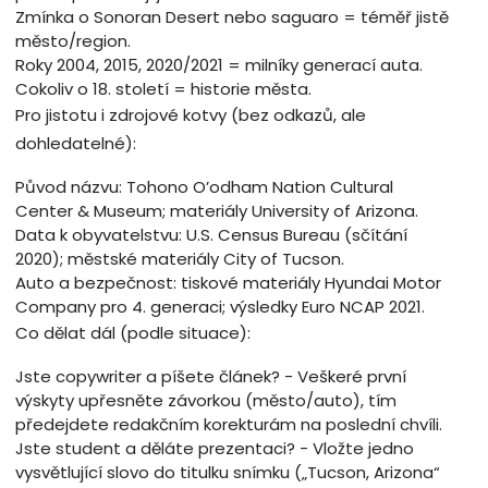
Zmínka o Sonoran Desert nebo saguaro = téměř jistě
město/region.
Roky 2004, 2015, 2020/2021 = milníky generací auta.
Cokoliv o 18. století = historie města.
Pro jistotu i zdrojové kotvy (bez odkazů, ale
dohledatelné):
Původ názvu: Tohono O’odham Nation Cultural
Center & Museum; materiály University of Arizona.
Data k obyvatelstvu: U.S. Census Bureau (sčítání
2020); městské materiály City of Tucson.
Auto a bezpečnost: tiskové materiály Hyundai Motor
Company pro 4. generaci; výsledky Euro NCAP 2021.
Co dělat dál (podle situace):
Jste copywriter a píšete článek? - Veškeré první
výskyty upřesněte závorkou (město/auto), tím
předejdete redakčním korekturám na poslední chvíli.
Jste student a děláte prezentaci? - Vložte jedno
vysvětlující slovo do titulku snímku („Tucson, Arizona“