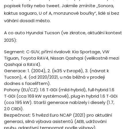
popisek fotky nebo tweet. Jakmile zmíníte „Sonora,
kaktus saguaro, U of A, monzunové bouřky“, lidé si bez
váhání dosadí město.
A co auto Hyundai Tucson (ve zkratce, aktuální kontext
2025):
Segment: C‑SUV, přímí rivalové: Kia Sportage, VW
Tiguan, Toyota RAV4, Nissan Qashqai (velikostně mezi
Qashqai a RAV4).
Generace: 1. (2004), 2. (ix35 v Evropě), 3. (návrat k
Tucson), 4. (od 2020/2021, u nás běžná v prodeji
dodnes s faceliftem).
Pohony (EU/CZ): 1.6 T‑GDi (mild‑hybrid), full‑hybrid 1.6
T‑GDi (cca 169 kW systémově), plug‑in hybrid 1.6 T‑GDi
(cca 195 kW). Starší generace nabízely i diesely (1.7,
2.0 CRDi).
Bezpečnost: 5 hvězd Euro NCAP (2021) pro aktuální
generaci, silná výbava asistentů (AEB, udržování
pruhu, adaptivní tempomat podle výbavy).