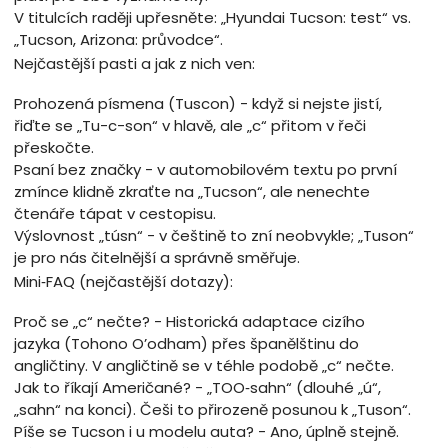
V titulcích raději upřesněte: „Hyundai Tucson: test“ vs.
„Tucson, Arizona: průvodce“.
Nejčastější pasti a jak z nich ven:
Prohozená písmena (Tuscon) - když si nejste jistí,
řiďte se „Tu-c-son“ v hlavě, ale „c“ přitom v řeči
přeskočte.
Psaní bez značky - v automobilovém textu po první
zmínce klidně zkraťte na „Tucson“, ale nenechte
čtenáře tápat v cestopisu.
Výslovnost „túsn“ - v češtině to zní neobvykle; „Tuson“
je pro nás čitelnější a správně směřuje.
Mini‑FAQ (nejčastější dotazy):
Proč se „c“ nečte? - Historická adaptace cizího
jazyka (Tohono O’odham) přes španělštinu do
angličtiny. V angličtině se v téhle podobě „c“ nečte.
Jak to říkají Američané? - „TOO‑sahn“ (dlouhé „ú“,
„sahn“ na konci). Češi to přirozeně posunou k „Tuson“.
Píše se Tucson i u modelu auta? - Ano, úplně stejně.