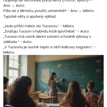
Objevují se technické parametry (motor, výkon)? -
Ano → Auto.
Píše se o klimatu, poušti, univerzitě? - Ano → Město.
Typické věty a správný výklad:
„Jedu příští měsíc do Tucsonu.“ - Město.
„Zvažuju Tucson v hybridu kvůli spotřebě.“ - Auto.
„Tucson má ostré denní svícení a hodně výbavy v
základu.“ - Auto.
„V Tucsonu je suché teplo a obří kaktusy saguaro.“ -
Město.