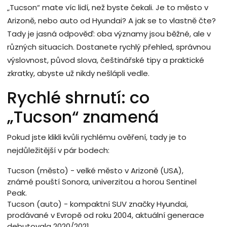
„Tucson“ mate víc lidí, než byste čekali. Je to město v
Arizoně, nebo auto od Hyundai? A jak se to vlastně čte?
Tady je jasná odpověď: oba významy jsou běžné, ale v
různých situacích. Dostanete rychlý přehled, správnou
výslovnost, původ slova, češtinářské tipy a praktické
zkratky, abyste už nikdy nešlápli vedle.
Rychlé shrnutí: co
„Tucson“ znamená
Pokud jste klikli kvůli rychlému ověření, tady je to
nejdůležitější v pár bodech:
Tucson (město) - velké město v Arizoně (USA),
známé pouští Sonora, univerzitou a horou Sentinel
Peak.
Tucson (auto) - kompaktní SUV značky Hyundai,
prodávané v Evropě od roku 2004, aktuální generace
debutovala 2020/2021.