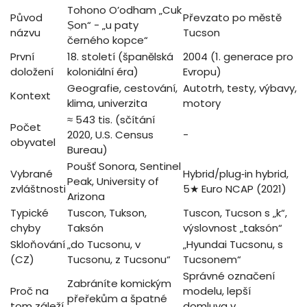
Tohono O’odham „Cuk
Původ
Převzato po městě
Ṣon“ - „u paty
názvu
Tucson
černého kopce“
První
18. století (španělská
2004 (1. generace pro
doložení
koloniální éra)
Evropu)
Geografie, cestování,
Autotrh, testy, výbavy,
Kontext
klima, univerzita
motory
≈ 543 tis. (sčítání
Počet
2020, U.S. Census
-
obyvatel
Bureau)
Poušť Sonora, Sentinel
Vybrané
Hybrid/plug‑in hybrid,
Peak, University of
zvláštnosti
5★ Euro NCAP (2021)
Arizona
Typické
Tuscon, Tukson,
Tuscon, Tucson s „k“,
chyby
Taksón
výslovnost „taksón“
Skloňování
„do Tucsonu, v
„Hyundai Tucsonu, s
(CZ)
Tucsonu, z Tucsonu“
Tucsonem“
Správné označení
Zabráníte komickým
Proč na
modelu, lepší
přeřekům a špatné
tom záleží
domluva v