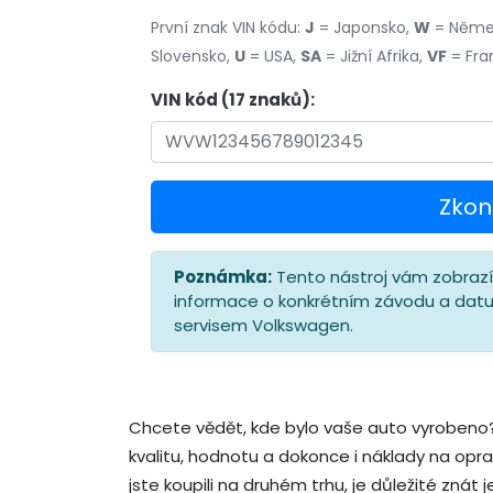
První znak VIN kódu:
J
= Japonsko,
W
= Něme
Slovensko,
U
= USA,
SA
= Jižní Afrika,
VF
= Fra
VIN kód (17 znaků):
Zkon
Poznámka:
Tento nástroj vám zobrazí 
informace o konkrétním závodu a dat
servisem Volkswagen.
Chcete vědět, kde bylo vaše auto vyrobeno?
kvalitu, hodnotu a dokonce i náklady na opra
jste koupili na druhém trhu, je důležité znát 