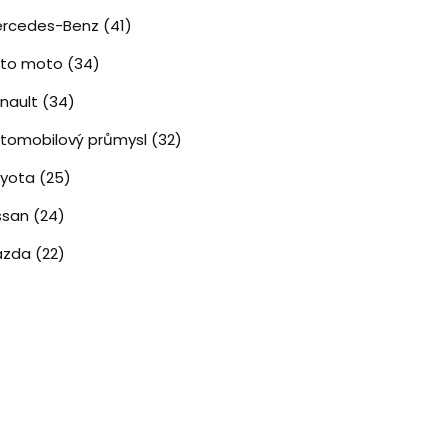
rcedes-Benz
(41)
uto moto
(34)
nault
(34)
tomobilový průmysl
(32)
oyota
(25)
ssan
(24)
azda
(22)