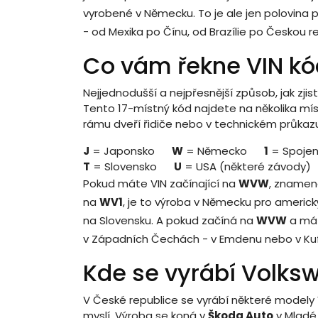
vyrobené v Německu. To je ale jen polovina 
- od Mexika po Čínu, od Brazílie po Českou re
Co vám řekne VIN kó
Nejjednodušší a nejpřesnější způsob, jak zjis
Tento 17-místný kód najdete na několika mís
rámu dveří řidiče nebo v technickém průkazu.
J
= Japonsko
W
= Německo
1
= Spojen
T
= Slovensko
U
= USA (některé závody)
Pokud máte VIN začínající na
WVW
, znamen
na
WV1
, je to výroba v Německu pro americk
na Slovensku. A pokud začíná na
WVW
a má 
v Západních Čechách - v Emdenu nebo v Kuf
Kde se vyrábí Volks
V České republice se vyrábí některé modely 
myslí. Výroba se koná v
Škoda Auto
v Mladé 