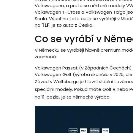
Volkswagenu, a proto se některé modely VW v
Volkswagen T-Cross a Volkswagen Taigo jso
Scala. Všechna tato auta se vyrábějí v Mlad
na
TLF
, je to auto z Česka.
Co se vyrábí v Něm
V Německu se vyrábějí hlavně premium modely 
znamená:
Volkswagen Passat (v Západních Čechách)
Volkswagen Golf (výroba skončila v 2020, al
Závod v Wolfsburgu je hlavní sídelní továrno
speciální modely. Pokud máte Golf R nebo P
na 11. pozici, je to německá výroba.