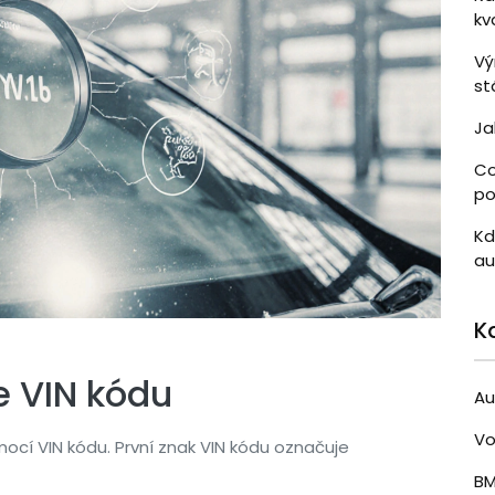
kv
Vý
st
Ja
Co
po
Kd
au
K
e VIN kódu
Au
Vo
ocí VIN kódu. První znak VIN kódu označuje
B