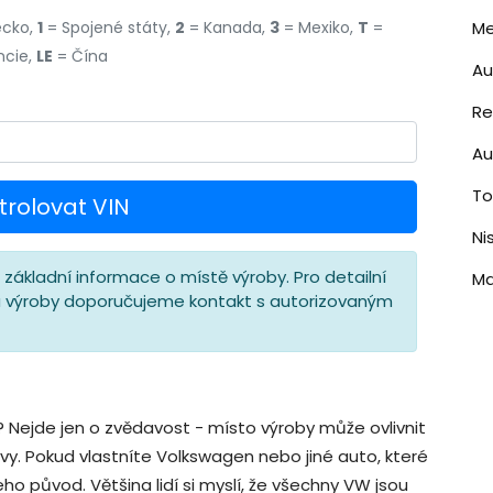
cko,
1
= Spojené státy,
2
= Kanada,
3
= Mexiko,
T
=
Me
ncie,
LE
= Čína
A
Re
Au
T
trolovat VIN
Ni
základní informace o místě výroby. Pro detailní
M
u výroby doporučujeme kontakt s autorizovaným
 Nejde jen o zvědavost - místo výroby může ovlivnit
vy. Pokud vlastníte Volkswagen nebo jiné auto, které
jeho původ. Většina lidí si myslí, že všechny VW jsou