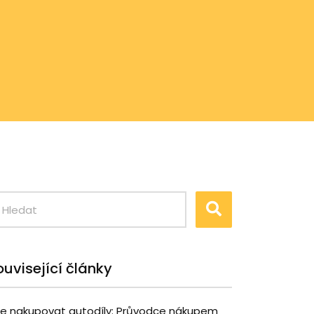
ouvisející články
e nakupovat autodíly: Průvodce nákupem