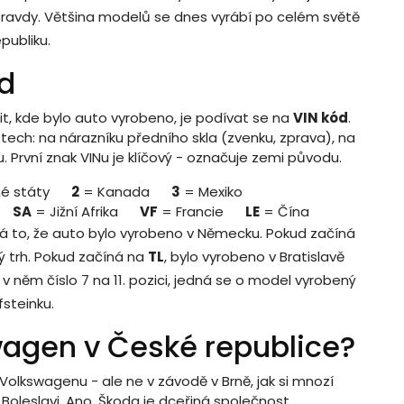
pravdy. Většina modelů se dnes vyrábí po celém světě
publiku.
d
tit, kde bylo auto vyrobeno, je podívat se na
VIN kód
.
tech: na nárazníku předního skla (zvenku, zprava), na
 První znak VINu je klíčový - označuje zemi původu.
é státy
2
= Kanada
3
= Mexiko
SA
= Jižní Afrika
VF
= Francie
LE
= Čína
á to, že auto bylo vyrobeno v Německu. Pokud začíná
ý trh. Pokud začíná na
TL
, bylo vyrobeno v Bratislavě
v něm číslo 7 na 11. pozici, jedná se o model vyrobený
steinku.
wagen v České republice?
Volkswagenu - ale ne v závodě v Brně, jak si mnozí
Boleslavi. Ano, Škoda je dceřiná společnost