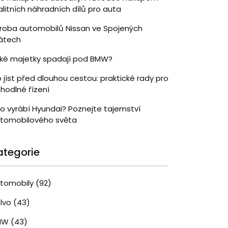
alitních náhradních dílů pro auta
roba automobilů Nissan ve Spojených
átech
ké majetky spadají pod BMW?
 jíst před dlouhou cestou: praktické rady pro
hodlné řízení
o vyrábí Hyundai? Poznejte tajemství
tomobilového světa
ategorie
tomobily
(92)
lvo
(43)
MW
(43)