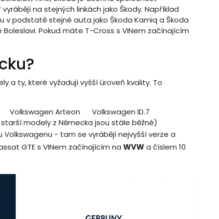
yrábějí na stejných linkách jako Škody. Například
u v podstatě stejné auta jako Škoda Kamiq a Škoda
é Boleslavi. Pokud máte T-Cross s VINem začínajícím
ecku?
a ty, které vyžadují vyšší úroveň kvality. To
Volkswagen Arteon
Volkswagen ID.7
e starší modely z Německa jsou stále běžné)
u Volkswagenu - tam se vyrábějí nejvyšší verze a
assat GTE s VINem začínajícím na
WVW
a číslem 10