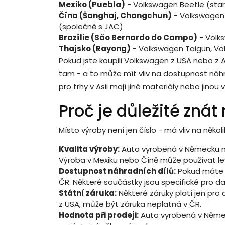
Mexiko (Puebla)
- Volkswagen Beetle (star
Čína (Šanghaj, Changchun)
- Volkswagen 
(společně s JAC)
Brazílie (São Bernardo do Campo)
- Volks
Thajsko (Rayong)
- Volkswagen Taigun, Vol
Pokud jste koupili Volkswagen z USA nebo z 
tam - a to může mít vliv na dostupnost náhr
pro trhy v Asii mají jiné materiály nebo jinou
Proč je důležité znát
Místo výroby není jen číslo - má vliv na několi
Kvalita výroby:
Auta vyrobená v Německu ne
Výroba v Mexiku nebo Číně může používat levn
Dostupnost náhradních dílů:
Pokud máte a
ČR. Některé součástky jsou specifické pro da
Státní záruka:
Některé záruky platí jen pro 
z USA, může být záruka neplatná v ČR.
Hodnota při prodeji:
Auta vyrobená v Němec