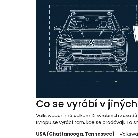
Co se vyrábí v jinýc
Volkswagen má celkem 12 výrobních závodů 
Evropu se vyrábí tam, kde se prodávají. To s
USA (Chattanooga, Tennessee)
- Volkswa