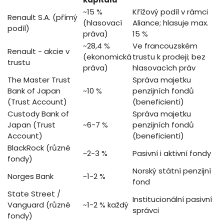
~15 %
Křížový podíl v rámci
Renault S.A. (přímý
(hlasovací
Aliance; hlasuje max.
podíl)
práva)
15 %
~28,4 %
Ve francouzském
Renault - akcie v
(ekonomická
trustu k prodeji; bez
trustu
práva)
hlasovacích práv
The Master Trust
Správa majetku
Bank of Japan
~10 %
penzijních fondů
(Trust Account)
(beneficienti)
Custody Bank of
Správa majetku
Japan (Trust
~6-7 %
penzijních fondů
Account)
(beneficienti)
BlackRock (různé
~2-3 %
Pasivní i aktivní fondy
fondy)
Norský státní penzijní
Norges Bank
~1-2 %
fond
State Street /
Institucionální pasivní
Vanguard (různé
~1-2 % každý
správci
fondy)