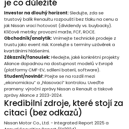
je co důležité
Investor na dlouhý horizont:
Sledujte, zda se
trustový balík Renaultu rozpouští bez tlaku na cenu a
jak Nissan vrací hotovost (dividendy vs. buybacky).
Klíčové metriky: provozní marže, FCF, ROCE.
Obchodník/analytik:
Vnímejte technické prodeje z
trustu jako event risk. Korelujte s termíny uzávěrek a
kvartálními hlášeními.
Zákazník/fanoušek:
Hledejte, jaké konkrétní projekty
Aliance dopadnou na dostupnost modelů v Evropě
(platformy CMF-EV, sdílení baterií, software).
Student/novinář:
Ptejte se na rozdíl mezi
„ekonomickou“ a „hlasovací“ kontrolou. Uveďte
prameny: výroční zprávy Nissan a Renault a tiskové
zprávy Aliance z 2023-2024.
Kredibilní zdroje, které stojí za
citaci (bez odkazů)
Nissan Motor Co., Ltd. - Integrated Report 2025 a