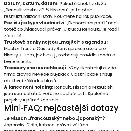
Datum, datum, datum:
Pokud článek tvrdí, že
„Renault vlastní 43 % Nissanu“, je to před-
restrukturalizační stav. Koukněte na rok publikace.
Rozlišujte typy vlastnictví:
„Ekonomický podíl“ není
totéž co „hlasovací práva“. U trustu Renaultu je rozdíl
zásadní.
Trustové banky nejsou „majitel“ s agendou:
Master Trust a Custody Bank spravují akcie pro
klienty. O tom, jak hlasují, rozhodují pravidla fondů a
beneficienti.
Treasury shares nehlasují:
Vždy zkontrolujte, zda
firma zrovna nevede buyback. Vlastní akcie snižují
efektivní základnu hlasů.
Aliance není holding:
Renault, Nissan a Mitsubishi
jsou samostatné veřejné společnosti. Společné
projekty ≠ přímá kontrola.
Mini‑FAQ: nejčastější dotazy
Je Nissan „francouzský“ nebo „japonský“?
Japonský. Sídlo, kotace, právo i většina