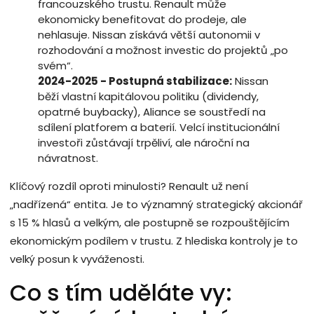
francouzského trustu. Renault může
ekonomicky benefitovat do prodeje, ale
nehlasuje. Nissan získává větší autonomii v
rozhodování a možnost investic do projektů „po
svém“.
2024-2025 - Postupná stabilizace:
Nissan
běží vlastní kapitálovou politiku (dividendy,
opatrné buybacky), Aliance se soustředí na
sdílení platforem a baterií. Velcí institucionální
investoři zůstávají trpěliví, ale nároční na
návratnost.
Klíčový rozdíl oproti minulosti? Renault už není
„nadřízená“ entita. Je to významný strategický akcionář
s 15 % hlasů a velkým, ale postupně se rozpouštějícím
ekonomickým podílem v trustu. Z hlediska kontroly je to
velký posun k vyváženosti.
Co s tím uděláte vy: