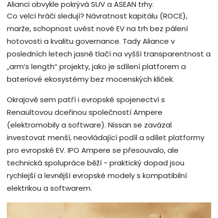
Alianci obvykle pokrývá SUV a ASEAN trhy.
Co velcí hráči sledují? Návratnost kapitálu (ROCE),
marže, schopnost uvést nové EV na trh bez pálení
hotovosti a kvalitu governance. Tady Aliance v
posledních letech jasně tlačí na vyšší transparentnost a
„arm’s length“ projekty, jako je sdílení platforem a
bateriové ekosystémy bez mocenských kliček.
Okrajově sem patří i evropské spojenectví s
Renaultovou dceřinou společností Ampere
(elektromobily a software). Nissan se zavázal
investovat menší, neovládající podíl a sdílet platformy
pro evropské EV. IPO Ampere se přesouvalo, ale
technická spolupráce běží - praktický dopad jsou
rychlejší a levnější evropské modely s kompatibilní
elektrikou a softwarem.