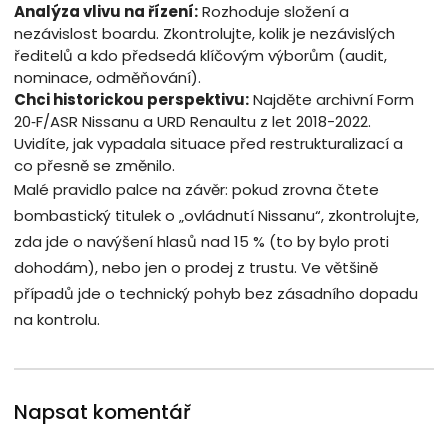
Analýza vlivu na řízení:
Rozhoduje složení a
nezávislost boardu. Zkontrolujte, kolik je nezávislých
ředitelů a kdo předsedá klíčovým výborům (audit,
nominace, odměňování).
Chci historickou perspektivu:
Najděte archivní Form
20‑F/ASR Nissanu a URD Renaultu z let 2018-2022.
Uvidíte, jak vypadala situace před restrukturalizací a
co přesně se změnilo.
Malé pravidlo palce na závěr: pokud zrovna čtete
bombastický titulek o „ovládnutí Nissanu“, zkontrolujte,
zda jde o navýšení hlasů nad 15 % (to by bylo proti
dohodám), nebo jen o prodej z trustu. Ve většině
případů jde o technický pohyb bez zásadního dopadu
na kontrolu.
Napsat komentář