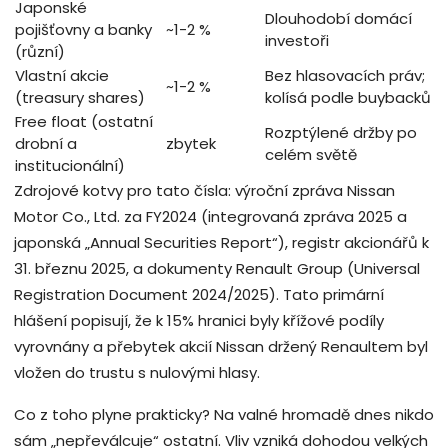
Japonské
Dlouhodobí domácí
pojišťovny a banky
~1-2 %
investoři
(různí)
Vlastní akcie
Bez hlasovacích práv;
~1-2 %
(treasury shares)
kolísá podle buybacků
Free float (ostatní
Rozptýlené držby po
drobní a
zbytek
celém světě
institucionální)
Zdrojové kotvy pro tato čísla: výroční zpráva Nissan
Motor Co., Ltd. za FY2024 (integrovaná zpráva 2025 a
japonská „Annual Securities Report“), registr akcionářů k
31. březnu 2025, a dokumenty Renault Group (Universal
Registration Document 2024/2025). Tato primární
hlášení popisují, že k 15% hranici byly křížové podíly
vyrovnány a přebytek akcií Nissan držený Renaultem byl
vložen do trustu s nulovými hlasy.
Co z toho plyne prakticky? Na valné hromadě dnes nikdo
sám „nepřeválcuje“ ostatní. Vliv vzniká dohodou velkých