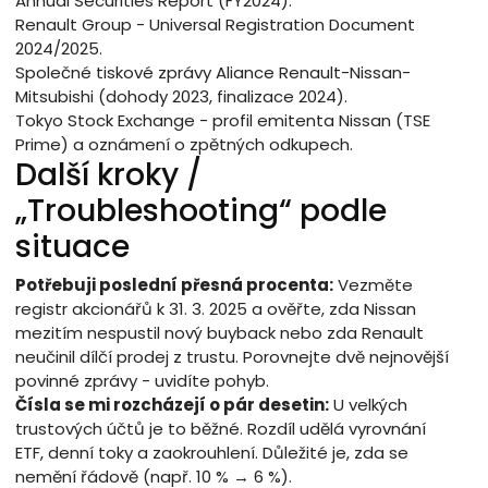
Annual Securities Report (FY2024).
Renault Group - Universal Registration Document
2024/2025.
Společné tiskové zprávy Aliance Renault-Nissan-
Mitsubishi (dohody 2023, finalizace 2024).
Tokyo Stock Exchange - profil emitenta Nissan (TSE
Prime) a oznámení o zpětných odkupech.
Další kroky /
„Troubleshooting“ podle
situace
Potřebuji poslední přesná procenta:
Vezměte
registr akcionářů k 31. 3. 2025 a ověřte, zda Nissan
mezitím nespustil nový buyback nebo zda Renault
neučinil dílčí prodej z trustu. Porovnejte dvě nejnovější
povinné zprávy - uvidíte pohyb.
Čísla se mi rozcházejí o pár desetin:
U velkých
trustových účtů je to běžné. Rozdíl udělá vyrovnání
ETF, denní toky a zaokrouhlení. Důležité je, zda se
nemění řádově (např. 10 % → 6 %).