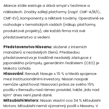
Aliance stále existuje a dává smysl v technice a
nákladech. Značky sdílejí platformy (např. CMF-A/B/C,
CMF-EV), komponenty a některé továrny. Operativně se
rozhoduje v tematických radách (nákup, platformy,
produktové projekty), ale každá firma má své
představenstvo a vedení.
Představenstvo Nissanu:
složené z interních
manažerů a nezávislých členů. Předsedou
představenstva je tradičně nezávislý zástupce z
japonského průmyslu, generálním ředitelem (CEO) je
Makoto Uchida.
Hlasování:
Renault hlasuje s 15 % a hledá spojence
mezi institucionálními investory. Nissan naopak
nemůže uplatňovat hlasovací práva ze svého 15%
podílu v Renaultu nad rámec pravidel, takže „kdo nad
kým“ dnes není jasně dané.
Mitsubishi Motors:
Nissan vlastní cca 34 % Mitsubishi
Motors. Mitsubishi nemá významný podíl v Nissanu. V