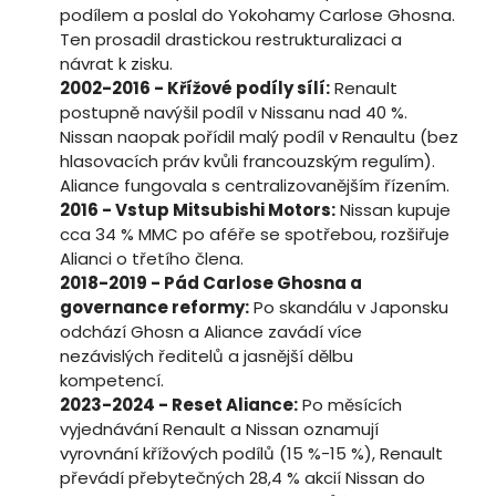
podílem a poslal do Yokohamy Carlose Ghosna.
Ten prosadil drastickou restrukturalizaci a
návrat k zisku.
2002-2016 - Křížové podíly sílí:
Renault
postupně navýšil podíl v Nissanu nad 40 %.
Nissan naopak pořídil malý podíl v Renaultu (bez
hlasovacích práv kvůli francouzským regulím).
Aliance fungovala s centralizovanějším řízením.
2016 - Vstup Mitsubishi Motors:
Nissan kupuje
cca 34 % MMC po aféře se spotřebou, rozšiřuje
Alianci o třetího člena.
2018-2019 - Pád Carlose Ghosna a
governance reformy:
Po skandálu v Japonsku
odchází Ghosn a Aliance zavádí více
nezávislých ředitelů a jasnější dělbu
kompetencí.
2023-2024 - Reset Aliance:
Po měsících
vyjednávání Renault a Nissan oznamují
vyrovnání křížových podílů (15 %-15 %), Renault
převádí přebytečných 28,4 % akcií Nissan do