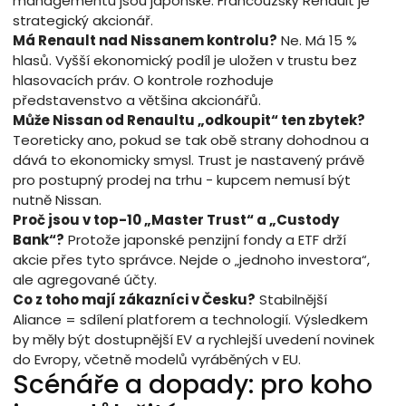
managementu jsou japonské. Francouzský Renault je
strategický akcionář.
Má Renault nad Nissanem kontrolu?
Ne. Má 15 %
hlasů. Vyšší ekonomický podíl je uložen v trustu bez
hlasovacích práv. O kontrole rozhoduje
představenstvo a většina akcionářů.
Může Nissan od Renaultu „odkoupit“ ten zbytek?
Teoreticky ano, pokud se tak obě strany dohodnou a
dává to ekonomicky smysl. Trust je nastavený právě
pro postupný prodej na trhu - kupcem nemusí být
nutně Nissan.
Proč jsou v top-10 „Master Trust“ a „Custody
Bank“?
Protože japonské penzijní fondy a ETF drží
akcie přes tyto správce. Nejde o „jednoho investora“,
ale agregované účty.
Co z toho mají zákazníci v Česku?
Stabilnější
Aliance = sdílení platforem a technologií. Výsledkem
by měly být dostupnější EV a rychlejší uvedení novinek
do Evropy, včetně modelů vyráběných v EU.
Scénáře a dopady: pro koho