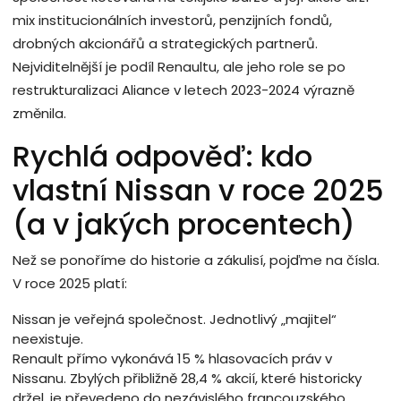
mix institucionálních investorů, penzijních fondů,
drobných akcionářů a strategických partnerů.
Nejviditelnější je podíl Renaultu, ale jeho role se po
restrukturalizaci Aliance v letech 2023-2024 výrazně
změnila.
Rychlá odpověď: kdo
vlastní Nissan v roce 2025
(a v jakých procentech)
Než se ponoříme do historie a zákulisí, pojďme na čísla.
V roce 2025 platí:
Nissan je veřejná společnost. Jednotlivý „majitel“
neexistuje.
Renault přímo vykonává 15 % hlasovacích práv v
Nissanu. Zbylých přibližně 28,4 % akcií, které historicky
držel, je převedeno do nezávislého francouzského