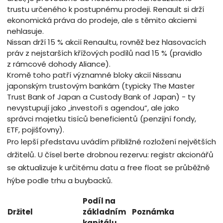
trustu určeného k postupnému prodeji. Renault si drží
ekonomická práva do prodeje, ale s těmito akciemi
nehlasuje.
Nissan drží 15 % akcií Renaultu, rovněž bez hlasovacích
práv z nejstarších křížových podílů nad 15 % (pravidlo
z rámcové dohody Aliance).
Kromě toho patří významné bloky akcií Nissanu
japonským trustovým bankám (typicky The Master
Trust Bank of Japan a Custody Bank of Japan) - ty
nevystupují jako „investoři s agendou“, ale jako
správci majetku tisíců beneficientů (penzijní fondy,
ETF, pojišťovny).
Pro lepší představu uvádím přibližné rozložení největších
držitelů. U čísel berte drobnou rezervu: registr akcionářů
se aktualizuje k určitému datu a free float se průběžně
hýbe podle trhu a buybacků.
Podíl na
Držitel
základním
Poznámka
kapitálu