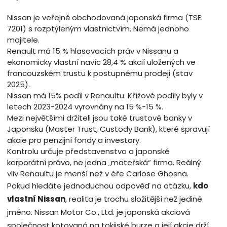
Nissan je veřejně obchodovaná japonská firma (TSE:
7201) s rozptýleným vlastnictvím. Nemá jednoho
majitele.
Renault má 15 % hlasovacích práv v Nissanu a
ekonomicky vlastní navíc 28,4 % akcií uložených ve
francouzském trustu k postupnému prodeji (stav
2025).
Nissan má 15% podíl v Renaultu. Křížové podíly byly v
letech 2023-2024 vyrovnány na 15 %-15 %.
Mezi největšími držiteli jsou také trustové banky v
Japonsku (Master Trust, Custody Bank), které spravují
akcie pro penzijní fondy a investory.
Kontrolu určuje představenstvo a japonské
korporátní právo, ne jedna „mateřská“ firma. Reálný
vliv Renaultu je menší než v éře Carlose Ghosna.
Pokud hledáte jednoduchou odpověď na otázku,
kdo
vlastní Nissan
, realita je trochu složitější než jediné
jméno. Nissan Motor Co., Ltd. je japonská akciová
společnost kotovaná na tokijské burze a její akcie drží