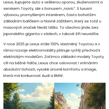
Lexus, kupujete auto s veškerou oporou, zkušenostmi a
servisem Toyoty, ale s bonusem „navíc“. S luxusní
výbavou, promyšleným interiérem, často bohatším
základním balíčkem a hlavně zážitkem, který se totiž u
masových značek hledá těžko. To všechno jinde, bez
japonského giganta v zádech, v takové šíři neuvidíte.
V roce 2025 je Lexus stále 100% vlastněný Toyotou a v
rámci rozvoje elektromobility plánuje rychlý přechod k
elektrickým modelům. Zatímco základní modely Toyoty
cílí na běžné řidiče, Lexus chce oslovovat i vnímáním
absolutní tichosti, vysoké úrovně komfortu a image,
která má konkurovat Audi a BMW.