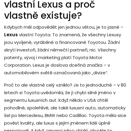
vlastní Lexus a proč
vlastně existuje?
Kdybych měl odpovědět jen jednou větou, je to jasné –
Lexus
vlastní Toyota. To znamená, že všechny Lexusy
jsou vyvíjené, vyráběné a financované Toyotou. Žádní
skrytí investoři, žádní němečtí partneři, nic. Všechny
patenty, vývoj i marketing platí Toyota Motor
Corporation. Lexus je doslova dceřiná značka – v
automobilovém světě označovaná jako „divize“.
Proč to ale vlastně celý vzniklo? Je to jednoduché – v 80.
letech si Toyota uvědomila, že jí chybí silné jméno v
segmentu luxusních aut. Když někdo v USA chtěl
pohodlné, spolehlivé, ale také luxusní auto, automaticky
šel po Mercedesu, BMW nebo Cadillac. Toyota měla sice
pověst kvality, ale luxus s jejím jménem lidé úplně
nespojovali. A když Japonci něco chtějí, obvykle to