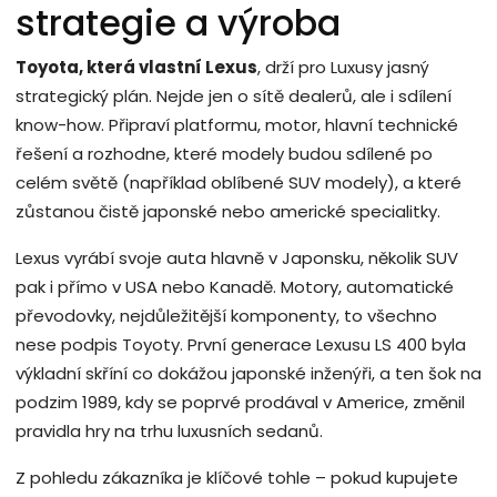
strategie a výroba
Toyota, která vlastní Lexus
, drží pro Luxusy jasný
strategický plán. Nejde jen o sítě dealerů, ale i sdílení
know-how. Připraví platformu, motor, hlavní technické
řešení a rozhodne, které modely budou sdílené po
celém světě (například oblíbené SUV modely), a které
zůstanou čistě japonské nebo americké specialitky.
Lexus vyrábí svoje auta hlavně v Japonsku, několik SUV
pak i přímo v USA nebo Kanadě. Motory, automatické
převodovky, nejdůležitější komponenty, to všechno
nese podpis Toyoty. První generace Lexusu LS 400 byla
výkladní skříní co dokážou japonské inženýři, a ten šok na
podzim 1989, kdy se poprvé prodával v Americe, změnil
pravidla hry na trhu luxusních sedanů.
Z pohledu zákazníka je klíčové tohle – pokud kupujete