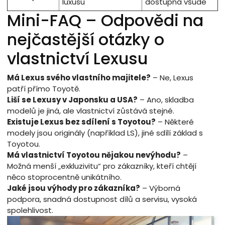
luxusu
dostupná všude
Mini-FAQ – Odpovědi na
nejčastější otázky o
vlastnictví Lexusu
Má Lexus svého vlastního majitele?
– Ne, Lexus
patří přímo Toyotě.
Liší se Lexusy v Japonsku a USA?
– Ano, skladba
modelů je jiná, ale vlastnictví zůstává stejné.
Existuje Lexus bez sdílení s Toyotou?
– Některé
modely jsou originály (například LS), jiné sdílí základ s
Toyotou.
Má vlastnictví Toyotou nějakou nevýhodu?
–
Možná menší „exkluzivitu“ pro zákazníky, kteří chtějí
něco stoprocentně unikátního.
Jaké jsou výhody pro zákazníka?
– Výborná
podpora, snadná dostupnost dílů a servisu, vysoká
spolehlivost.