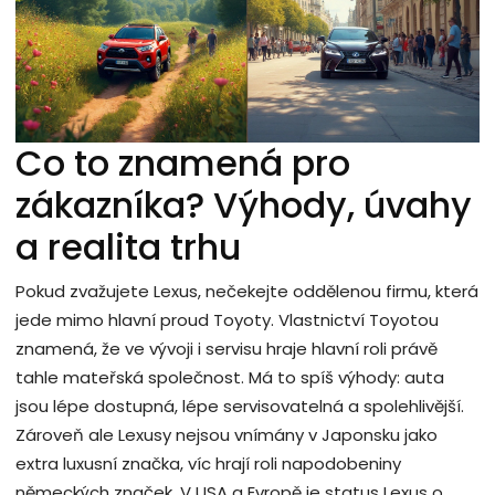
Co to znamená pro
zákazníka? Výhody, úvahy
a realita trhu
Pokud zvažujete Lexus, nečekejte oddělenou firmu, která
jede mimo hlavní proud Toyoty. Vlastnictví Toyotou
znamená, že ve vývoji i servisu hraje hlavní roli právě
tahle mateřská společnost. Má to spíš výhody: auta
jsou lépe dostupná, lépe servisovatelná a spolehlivější.
Zároveň ale Lexusy nejsou vnímány v Japonsku jako
extra luxusní značka, víc hrají roli napodobeniny
německých značek. V USA a Evropě je status Lexus o