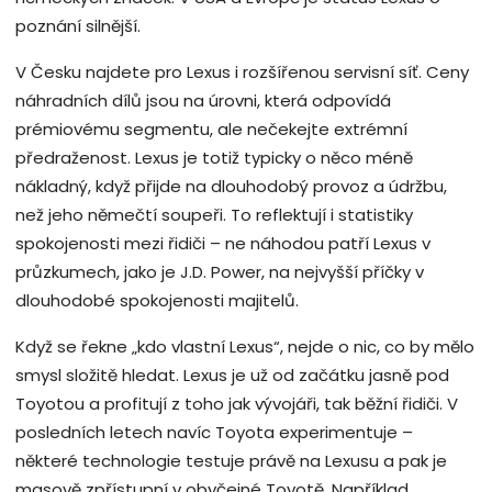
poznání silnější.
V Česku najdete pro Lexus i rozšířenou servisní síť. Ceny
náhradních dílů jsou na úrovni, která odpovídá
prémiovému segmentu, ale nečekejte extrémní
předraženost. Lexus je totiž typicky o něco méně
nákladný, když přijde na dlouhodobý provoz a údržbu,
než jeho němečtí soupeři. To reflektují i statistiky
spokojenosti mezi řidiči – ne náhodou patří Lexus v
průzkumech, jako je J.D. Power, na nejvyšší příčky v
dlouhodobé spokojenosti majitelů.
Když se řekne „kdo vlastní Lexus“, nejde o nic, co by mělo
smysl složitě hledat. Lexus je už od začátku jasně pod
Toyotou a profitují z toho jak vývojáři, tak běžní řidiči. V
posledních letech navíc Toyota experimentuje –
některé technologie testuje právě na Lexusu a pak je
masově zpřístupní v obyčejné Toyotě. Například