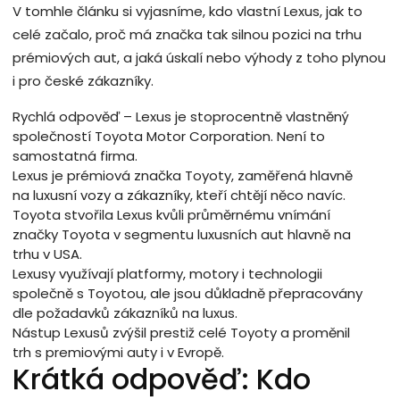
V tomhle článku si vyjasníme, kdo vlastní Lexus, jak to
celé začalo, proč má značka tak silnou pozici na trhu
prémiových aut, a jaká úskalí nebo výhody z toho plynou
i pro české zákazníky.
Rychlá odpověď – Lexus je stoprocentně vlastněný
společností Toyota Motor Corporation. Není to
samostatná firma.
Lexus je prémiová značka Toyoty, zaměřená hlavně
na luxusní vozy a zákazníky, kteří chtějí něco navíc.
Toyota stvořila Lexus kvůli průměrnému vnímání
značky Toyota v segmentu luxusních aut hlavně na
trhu v USA.
Lexusy využívají platformy, motory i technologii
společně s Toyotou, ale jsou důkladně přepracovány
dle požadavků zákazníků na luxus.
Nástup Lexusů zvýšil prestiž celé Toyoty a proměnil
trh s premiovými auty i v Evropě.
Krátká odpověď: Kdo