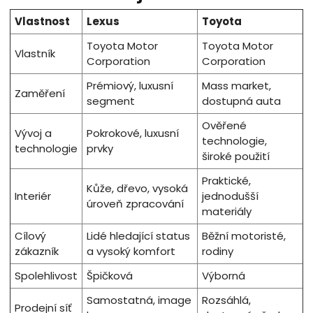
Vlastnost
Lexus
Toyota
Toyota Motor
Toyota Motor
Vlastník
Corporation
Corporation
Prémiový, luxusní
Mass market,
Zaměření
segment
dostupná auta
Ověřené
Vývoj a
Pokrokové, luxusní
technologie,
technologie
prvky
široké použití
Praktické,
Kůže, dřevo, vysoká
Interiér
jednodušší
úroveň zpracování
materiály
Cílový
Lidé hledající status
Běžní motoristé,
zákazník
a vysoký komfort
rodiny
Spolehlivost
Špičková
Výborná
Samostatná, image
Rozsáhlá,
Prodejní síť