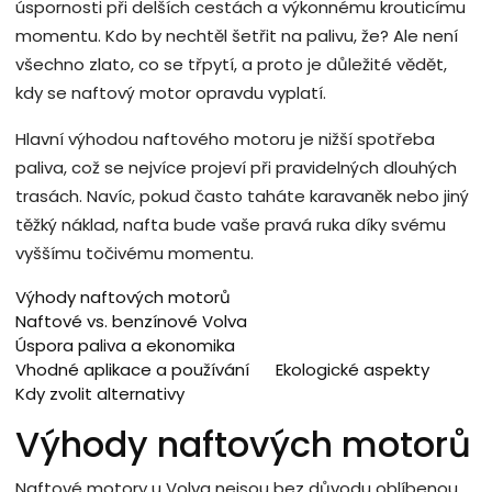
úspornosti při delších cestách a výkonnému krouticímu
momentu. Kdo by nechtěl šetřit na palivu, že? Ale není
všechno zlato, co se třpytí, a proto je důležité vědět,
kdy se naftový motor opravdu vyplatí.
Hlavní výhodou naftového motoru je nižší spotřeba
paliva, což se nejvíce projeví při pravidelných dlouhých
trasách. Navíc, pokud často taháte karavaněk nebo jiný
těžký náklad, nafta bude vaše pravá ruka díky svému
vyššímu točivému momentu.
Výhody naftových motorů
Naftové vs. benzínové Volva
Úspora paliva a ekonomika
Vhodné aplikace a používání
Ekologické aspekty
Kdy zvolit alternativy
Výhody naftových motorů
Naftové motory u Volva nejsou bez důvodu oblíbenou