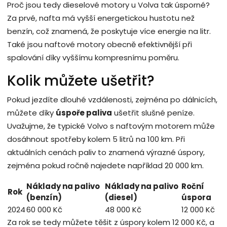
Proč jsou tedy dieselové motory u Volva tak úsporné?
Za prvé, nafta má vyšší energetickou hustotu než
benzín, což znamená, že poskytuje více energie na litr.
Také jsou naftové motory obecně efektivnější při
spalování díky vyššímu kompresnímu poměru.
Kolik můžete ušetřit?
Pokud jezdíte dlouhé vzdálenosti, zejména po dálnicích,
můžete díky
úspoře paliva
ušetřit slušné peníze.
Uvažujme, že typické Volvo s naftovým motorem může
dosáhnout spotřeby kolem 5 litrů na 100 km. Při
aktuálních cenách paliv to znamená výrazné úspory,
zejména pokud ročně najedete například 20 000 km.
Náklady na palivo
Náklady na palivo
Roční
Rok
(benzín)
(diesel)
úspora
2024
60 000 Kč
48 000 Kč
12 000 Kč
Za rok se tedy můžete těšit z úspory kolem 12 000 Kč, a