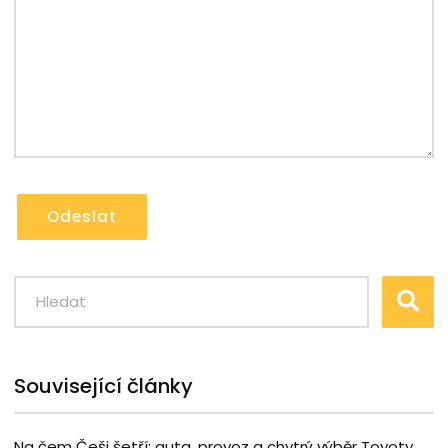
Odeslat
Související články
Na čem Češi šetří: auta, provoz a chytrý výběr Toyoty