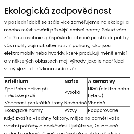
Ekologická zodpovědnost
V poslední době se stále více zaměřujeme na ekologii a
mnoho měst zavádí přísnější emisní normy. Pokud vám
záleží na osobním příspěvku k ochraně prostředí, pak by
vás mohly zajímat alternativní pohony, jako jsou
elektromobily nebo hybridy, které produkují méně emisí
a v některých oblastech mají výhody, jako je například
volný vjezd do nízkoemisních zón.
Kritérium
Nafta
Alternativy
Spotřeba paliva při
Nižší (elektro nebo
Vysoká
městské jízdě
hybrid)
Vhodnost pro krátké trasy
Nevhodné
Vhodné
Ekologické normy
Výzvy
Podporované
Když zvážíte všechny faktory, mějte na paměti vaše
vlastní potřeby a očekávání. Ujistěte se, že zvolená
varianta odpovídá vašemu životnímu stylu a jízdním