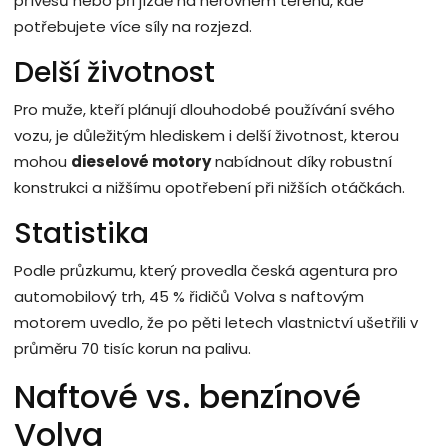
přívěsů nebo při jízdě na nerovném terénu, kde
potřebujete více síly na rozjezd.
Delší životnost
Pro muže, kteří plánují dlouhodobé používání svého
vozu, je důležitým hlediskem i delší životnost, kterou
mohou
dieselové motory
nabídnout díky robustní
konstrukci a nižšímu opotřebení při nižších otáčkách.
Statistika
Podle průzkumu, který provedla česká agentura pro
automobilový trh, 45 % řidičů Volva s naftovým
motorem uvedlo, že po pěti letech vlastnictví ušetřili v
průměru 70 tisíc korun na palivu.
Naftové vs. benzínové
Volva