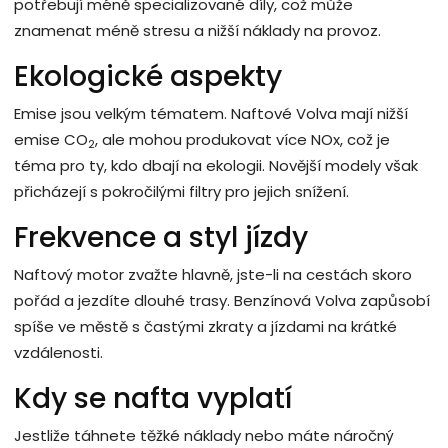
potřebují méně specializované díly, což může
znamenat méně stresu a nižší náklady na provoz.
Ekologické aspekty
Emise jsou velkým tématem. Naftové Volva mají nižší
emise CO
, ale mohou produkovat více NOx, což je
2
téma pro ty, kdo dbají na ekologii. Novější modely však
přicházejí s pokročilými filtry pro jejich snížení.
Frekvence a styl jízdy
Naftový motor zvažte hlavně, jste-li na cestách skoro
pořád a jezdíte dlouhé trasy. Benzínová Volva zapůsobí
spíše ve městě s častými zkraty a jízdami na krátké
vzdálenosti.
Kdy se nafta vyplatí
Jestliže táhnete těžké náklady nebo máte náročný