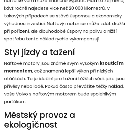
nafta se vám může finančně vyplatit. Platí to zejména,
když ročně najedete více než 20 000 kilometrů. V
takových případech se stává úspornou a ekonomicky
výhodnou investicí. Naftový motor se může zdát dražší
při pořízení, ale dlouhodobé úspory na palivu a nižší
spotřebu tento náklad rychle vykompenzují.
Styl jízdy a tažení
Naftové motory jsou známé svým vysokým
krouticím
momentem
, což znamená lepší výkon při nízkých
otáčkách. To je ideální pro tažení těžších věcí, jako jsou
přívěsy nebo lodě. Pokud často převážíte těžký náklad,
vaše Volvo s naftovým motorem bude spolehlivým
parťákem.
Městský provoz a
ekologičnost