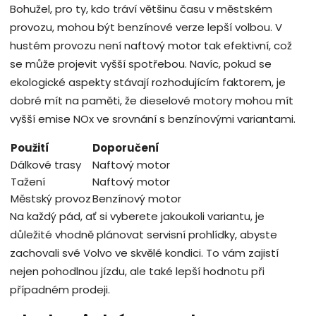
Bohužel, pro ty, kdo tráví většinu času v městském
provozu, mohou být benzínové verze lepší volbou. V
hustém provozu není naftový motor tak efektivní, což
se může projevit vyšší spotřebou. Navíc, pokud se
ekologické aspekty stávají rozhodujícím faktorem, je
dobré mít na paměti, že dieselové motory mohou mít
vyšší emise NOx ve srovnání s benzínovými variantami.
Použití
Doporučení
Dálkové trasy
Naftový motor
Tažení
Naftový motor
Městský provoz
Benzínový motor
Na každý pád, ať si vyberete jakoukoli variantu, je
důležité vhodně plánovat servisní prohlídky, abyste
zachovali své Volvo ve skvělé kondici. To vám zajistí
nejen pohodlnou jízdu, ale také lepší hodnotu při
případném prodeji.