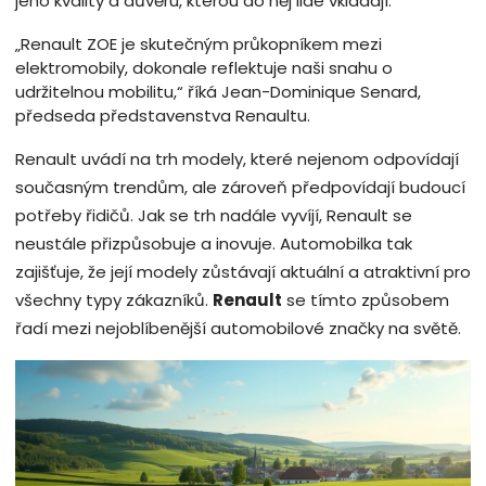
jeho kvality a důvěru, kterou do něj lidé vkládají.
„Renault ZOE je skutečným průkopníkem mezi
elektromobily, dokonale reflektuje naši snahu o
udržitelnou mobilitu,“ říká Jean-Dominique Senard,
předseda představenstva Renaultu.
Renault uvádí na trh modely, které nejenom odpovídají
současným trendům, ale zároveň předpovídají budoucí
potřeby řidičů. Jak se trh nadále vyvíjí, Renault se
neustále přizpůsobuje a inovuje. Automobilka tak
zajišťuje, že její modely zůstávají aktuální a atraktivní pro
všechny typy zákazníků.
Renault
se tímto způsobem
řadí mezi nejoblíbenější automobilové značky na světě.