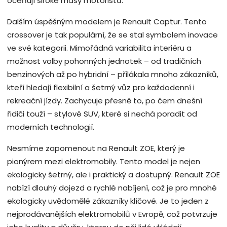
oceňují široké masy motoristů.
Dalším úspěšným modelem je Renault Captur. Tento
crossover je tak populární, že se stal symbolem inovace
ve své kategorii. Mimořádná variabilita interiéru a
možnost volby pohonných jednotek – od tradičních
benzinových až po hybridní – přilákala mnoho zákazníků,
kteří hledají flexibilní a šetrný vůz pro každodenní i
rekreační jízdy. Zachycuje přesně to, po čem dnešní
řidiči touží – stylové SUV, které si nechá poradit od
moderních technologií.
Nesmíme zapomenout na Renault ZOE, který je
pionýrem mezi elektromobily. Tento model je nejen
ekologicky šetrný, ale i praktický a dostupný. Renault ZOE
nabízí dlouhý dojezd a rychlé nabíjení, což je pro mnohé
ekologicky uvědomělé zákazníky klíčové. Je to jeden z
nejprodávanějších elektromobilů v Evropě, což potvrzuje