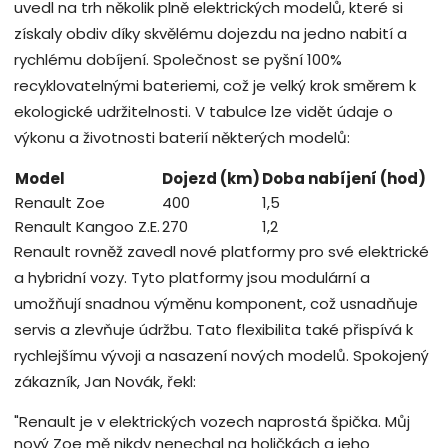
uvedl na trh několik plně elektrických modelů, které si
získaly obdiv díky skvělému dojezdu na jedno nabití a
rychlému dobíjení. Společnost se pyšní 100%
recyklovatelnými bateriemi, což je velký krok směrem k
ekologické udržitelnosti. V tabulce lze vidět údaje o
výkonu a životnosti baterií některých modelů:
Model
Dojezd (km)
Doba nabíjení (hod)
Renault Zoe
400
1,5
Renault Kangoo Z.E.
270
1,2
Renault rovněž zavedl nové platformy pro své elektrické
a hybridní vozy. Tyto platformy jsou modulární a
umožňují snadnou výměnu komponent, což usnadňuje
servis a zlevňuje údržbu. Tato flexibilita také přispívá k
rychlejšímu vývoji a nasazení nových modelů. Spokojený
zákazník, Jan Novák, řekl:
"Renault je v elektrických vozech naprostá špička. Můj
nový Zoe mě nikdy nenechal na holičkách a jeho