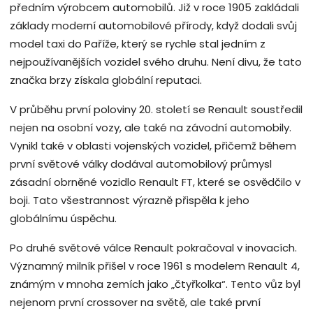
předním výrobcem automobilů. Již v roce 1905 zakládali
základy moderní automobilové přírody, když dodali svůj
model taxi do Paříže, který se rychle stal jedním z
nejpoužívanějších vozidel svého druhu. Není divu, že tato
značka brzy získala globální reputaci.
V průběhu první poloviny 20. století se Renault soustředil
nejen na osobní vozy, ale také na závodní automobily.
Vynikl také v oblasti vojenských vozidel, přičemž během
první světové války dodával automobilový průmysl
zásadní obrněné vozidlo Renault FT, které se osvědčilo v
boji. Tato všestrannost výrazně přispěla k jeho
globálnímu úspěchu.
Po druhé světové válce Renault pokračoval v inovacích.
Významný milník přišel v roce 1961 s modelem Renault 4,
známým v mnoha zemích jako „čtyřkolka“. Tento vůz byl
nejenom první crossover na světě, ale také první