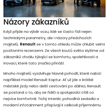
Názory zákazníků
Když přijde na výběr vozu, lidé se často řídí nejen
technickými parametry, ale i názory předchozích
majitelů.
Renault
se v tomto ohledu může chlubit velmi
pozitivními recenzemi. Ze všech koutů světa slyšíme od
zákazníků chválu týkající se komfortu, spolehlivosti a
inovací, které tato značka přináší.
Mnoho majitelů vyzdvihuje hlavně pohodlí, které nabízí
například model Renault Kaptur. Ať už jde o krátké
městské jízdy nebo delší cestování po dálnici, Renault
se postaral o to, aby se řidiči a spolujezdci cítili co
nejvíce komfortně. Tichý interiér, pohodlná sedadla a
moderní infotainment přispívají k celkově příjemnému