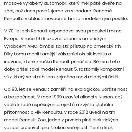
masově vyráběný automobil, který měl páté dveře na
zádi, což dnes považujeme za standard. Renomé
Renaultu v oblasti inovací se tímto modelem jen posílilo.
V 70. letech Renault expandoval svou produkci i mimo
Evropu. V roce 1979 uzavřel alianci s americkým
výrobcem AMC, čímž si zajistil přístup na americký trh.
Díky tomu mohli tamější zákazníci okusit kvalitu a
inovace, které značka Renault přinášela. Během této
doby přišel také model Renault 5, roztomilý kompaktní
vůz, který se stal hitem zejména mezi mladými řidiči.
Od 90. let se Renault zaměřil na ekologickou udržitelnost
a bezpečnost. V roce 1999 uzavřel alianci s Nissan, což
vedlo k řadě úspěšných projektů a zvýšilo globální
přítomnost a vliv Renaultu. V roce 2012 uvedl na trh
model Renault Zoe, jedno z prvních plně elektrických
vozidel určených pro širokou veřejnost. Tento krok