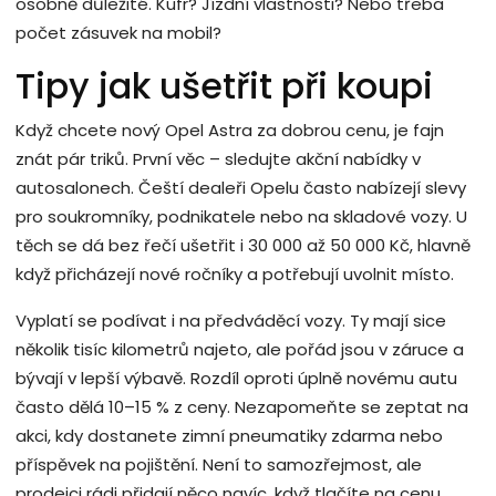
osobně důležité. Kufr? Jízdní vlastnosti? Nebo třeba
počet zásuvek na mobil?
Tipy jak ušetřit při koupi
Když chcete nový Opel Astra za dobrou cenu, je fajn
znát pár triků. První věc – sledujte akční nabídky v
autosalonech. Čeští dealeři Opelu často nabízejí slevy
pro soukromníky, podnikatele nebo na skladové vozy. U
těch se dá bez řečí ušetřit i 30 000 až 50 000 Kč, hlavně
když přicházejí nové ročníky a potřebují uvolnit místo.
Vyplatí se podívat i na předváděcí vozy. Ty mají sice
několik tisíc kilometrů najeto, ale pořád jsou v záruce a
bývají v lepší výbavě. Rozdíl oproti úplně novému autu
často dělá 10–15 % z ceny. Nezapomeňte se zeptat na
akci, kdy dostanete zimní pneumatiky zdarma nebo
příspěvek na pojištění. Není to samozřejmost, ale
prodejci rádi přidají něco navíc, když tlačíte na cenu.