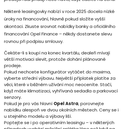
Některé leasingovky nabízí v roce 2025 docela nízké
úroky na financování, hlavně pokud složíte vyšší
akontaci. Zkuste srovnat nabídky banky a oficiálního
financování Opel Finance – někdy dostanete slevu
rovnou při podpisu smlouvy.
Čekáte-li s koupí na konec kvartálu, dealeři mívají
větší motivaci slevit, protože dohání plánované
prodeje.
Pokud nechcete konfigurátor vytáčet do maxima,
vyberte střední výbavu. Největší příplatek platíte za
věci, které v běžném užívání moc neoceníte. Stačí,
když máte klimatizaci, vyhřívaná sedadla a parkovací
senzory.
Pokud je pro vás hlavní
Opel Astra
, porovnejte
nabídku alespoň ve dvou okolních městech. Ceny se i
u stejného modelu a výbavy liší.
Poptejte se i po operativním leasingu – v některých
případech vychází měsíční splátka lépe než když na