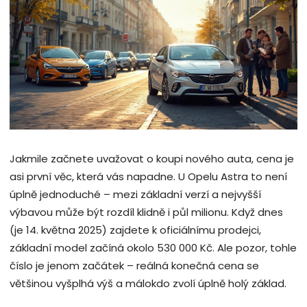
Jakmile začnete uvažovat o koupi nového auta, cena je
asi první věc, která vás napadne. U Opelu Astra to není
úplně jednoduché – mezi základní verzí a nejvyšší
výbavou může být rozdíl klidně i půl milionu. Když dnes
(je 14. května 2025) zajdete k oficiálnímu prodejci,
základní model začíná okolo 530 000 Kč. Ale pozor, tohle
číslo je jenom začátek – reálná konečná cena se
většinou vyšplhá výš a málokdo zvolí úplně holý základ.