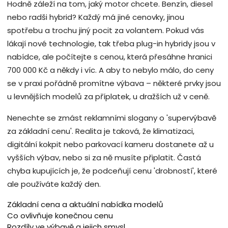
Hodně záleží na tom, jaký motor chcete. Benzín, diesel
nebo radši hybrid? Každý má jiné cenovky, jinou
spotřebu a trochu jiný pocit za volantem. Pokud vás
lákají nové technologie, tak třeba plug-in hybridy jsou v
nabídce, ale počítejte s cenou, která přesáhne hranici
700 000 Kč a někdy i víc. A aby to nebylo málo, do ceny
se v praxi pořádně promítne výbava – některé prvky jsou
u levnějších modelů za příplatek, u dražších už v ceně.
Nenechte se zmást reklamními slogany o 'supervýbavě
za základní cenu'. Realita je taková, že klimatizaci,
digitální kokpit nebo parkovací kameru dostanete až u
vyšších výbav, nebo si za ně musíte připlatit. Častá
chyba kupujících je, že podceňují cenu 'drobností', které
ale používáte každý den.
Základní cena a aktuální nabídka modelů
Co ovlivňuje konečnou cenu
Rozdíly ve výbavě a jejich smysl