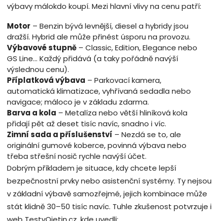
výbavy málokdo koupí. Mezi hlavní vlivy na cenu patří:
Motor
– Benzin bývá levnější, diesel a hybridy jsou
dražší. Hybrid ale může přinést úsporu na provozu.
Výbavové stupně
– Classic, Edition, Elegance nebo
GS Line… Každý přidává (a taky pořádně navýší
výslednou cenu).
Příplatková výbava
– Parkovací kamera,
automatická klimatizace, vyhřívaná sedadla nebo
navigace; máloco je v základu zdarma.
Barva a kola
– Metalíza nebo větší hliníková kola
přidají pět až deset tisíc navíc, snadno i víc.
Zimní sada a příslušenství
– Nezdá se to, ale
originální gumové koberce, povinná výbava nebo
třeba střešní nosič rychle navýší účet.
Dobrým příkladem je situace, kdy chcete lepší
bezpečnostní prvky nebo asistenční systémy. Ty nejsou
v základní výbavě samozřejmé, jejich kombinace může
stát klidně 30–50 tisíc navíc. Tuhle zkušenost potvrzuje i
web TestyOjetin.cz, kde uvedli: