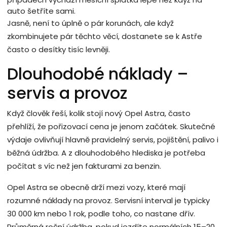
auto šetříte sami.
Jasně, není to úplně o pár korunách, ale když
zkombinujete pár těchto věcí, dostanete se k Astře
často o desítky tisíc levněji.
Dlouhodobé náklady –
servis a provoz
Když člověk řeší, kolik stojí nový Opel Astra, často
přehlíží, že pořizovací cena je jenom začátek. Skutečné
výdaje ovlivňují hlavně pravidelný servis, pojištění, palivo i
běžná údržba. A z dlouhodobého hlediska je potřeba
počítat s víc než jen fakturami za benzin.
Opel Astra se obecně drží mezi vozy, které mají
rozumné náklady na provoz. Servisní interval je typicky
30 000 km nebo 1 rok, podle toho, co nastane dřív.
Průměrná roční údržba, pokud jezdíte normálních 15–20