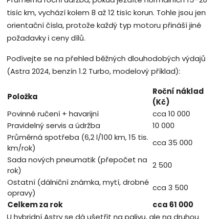
tisíc km, vychází kolem 8 až 12 tisíc korun. Tohle jsou jen
orientační čísla, protože každý typ motoru přináší jiné
požadavky i ceny dílů.
Podívejte se na přehled běžných dlouhodobých výdajů
(Astra 2024, benzín 1.2 Turbo, modelový příklad):
Roční náklad
Položka
(Kč)
Povinné ručení + havarijní
cca 10 000
Pravidelný servis a údržba
10 000
Průměrná spotřeba (6,2 l/100 km, 15 tis.
cca 35 000
km/rok)
Sada nových pneumatik (přepočet na
2 500
rok)
Ostatní (dálniční známka, mytí, drobné
cca 3 500
opravy)
Celkem za rok
cca 61 000
U hybridní Astry se dá ušetřit na palivu, ale na druhou