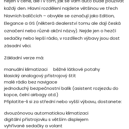
nejen v ceně, ale i v tom, jak se vám auto bude používat
každý den. Hlavní rozdělení najdete většinou ve třech
hlavních balíčcích – obvykle se označují jako Edition,
Elegance a GS (některá dealerství tomu ale dají česká
označení nebo různé akční názvy). Nejde jen o hezčí
sedačky nebo lepší rádio, v rozdílech výbavy jsou dost
zásadní věci.
Základní verze má:
manuální klimatizaci
běžné látkové potahy
klasický analogový přístrojový štít
malé rádio bez navigace
jednoduchý bezpečnostní balík (asistent rozjezdu do
kopce, čelní airbagy atd.)
Připlatíte-li si za střední nebo vyšší výbavu, dostanete:
dvouzónovou automatickou klimatizaci
digitální přístrojovku s větším displejem
vyhřívané sedačky a volant