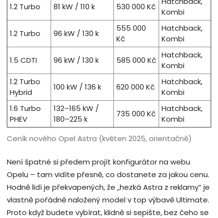
Hatchback,
1.2 Turbo
81 kW / 110 k
530 000 Kč
Kombi
555 000
Hatchback,
1.2 Turbo
96 kW / 130 k
Kč
Kombi
Hatchback,
1.5 CDTI
96 kW / 130 k
585 000 Kč
Kombi
1.2 Turbo
Hatchback,
100 kW / 136 k
620 000 Kč
Hybrid
Kombi
1.6 Turbo
132–165 kW /
Hatchback,
735 000 Kč
PHEV
180–225 k
Kombi
Ceník nového Opel Astra (květen 2025, orientačně)
Není špatné si předem projít konfigurátor na webu
Opelu – tam vidíte přesně, co dostanete za jakou cenu.
Hodně lidí je překvapených, že „hezká Astra z reklamy“ je
vlastně pořádně naložený model v top výbavě Ultimate.
Proto když budete vybírat, klidně si sepište, bez čeho se