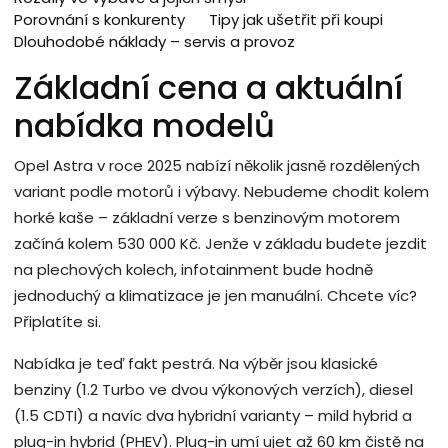
Porovnání s konkurenty
Tipy jak ušetřit při koupi
Dlouhodobé náklady – servis a provoz
Základní cena a aktuální
nabídka modelů
Opel Astra v roce 2025 nabízí několik jasně rozdělených
variant podle motorů i výbavy. Nebudeme chodit kolem
horké kaše – základní verze s benzinovým motorem
začíná kolem 530 000 Kč. Jenže v základu budete jezdit
na plechových kolech, infotainment bude hodně
jednoduchý a klimatizace je jen manuální. Chcete víc?
Připlatíte si.
Nabídka je teď fakt pestrá. Na výběr jsou klasické
benziny (1.2 Turbo ve dvou výkonových verzích), diesel
(1.5 CDTI) a navíc dva hybridní varianty – mild hybrid a
plug-in hybrid (PHEV). Plug-in umí ujet až 60 km čistě na