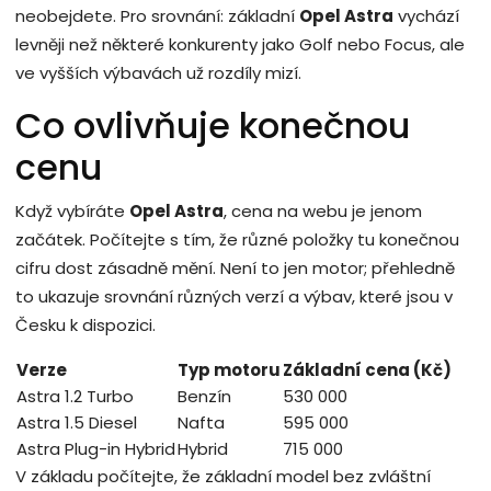
neobejdete. Pro srovnání: základní
Opel Astra
vychází
levněji než některé konkurenty jako Golf nebo Focus, ale
ve vyšších výbavách už rozdíly mizí.
Co ovlivňuje konečnou
cenu
Když vybíráte
Opel Astra
, cena na webu je jenom
začátek. Počítejte s tím, že různé položky tu konečnou
cifru dost zásadně mění. Není to jen motor; přehledně
to ukazuje srovnání různých verzí a výbav, které jsou v
Česku k dispozici.
Verze
Typ motoru
Základní cena (Kč)
Astra 1.2 Turbo
Benzín
530 000
Astra 1.5 Diesel
Nafta
595 000
Astra Plug-in Hybrid
Hybrid
715 000
V základu počítejte, že základní model bez zvláštní