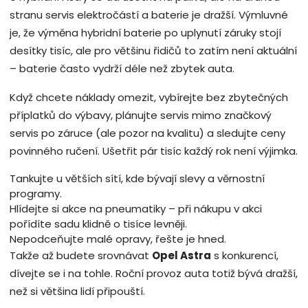
stranu servis elektročástí a baterie je dražší. Výmluvné
je, že výměna hybridní baterie po uplynutí záruky stojí
desítky tisíc, ale pro většinu řidičů to zatím není aktuální
– baterie často vydrží déle než zbytek auta.
Když chcete náklady omezit, vybírejte bez zbytečných
příplatků do výbavy, plánujte servis mimo značkový
servis po záruce (ale pozor na kvalitu) a sledujte ceny
povinného ručení. Ušetřit pár tisíc každý rok není výjimka.
Tankujte u větších sítí, kde bývají slevy a věrnostní
programy.
Hlídejte si akce na pneumatiky – při nákupu v akci
pořídíte sadu klidně o tisíce levněji.
Nepodceňujte malé opravy, řešte je hned.
Takže až budete srovnávat
Opel Astra
s konkurencí,
dívejte se i na tohle. Roční provoz auta totiž bývá dražší,
než si většina lidí připouští.