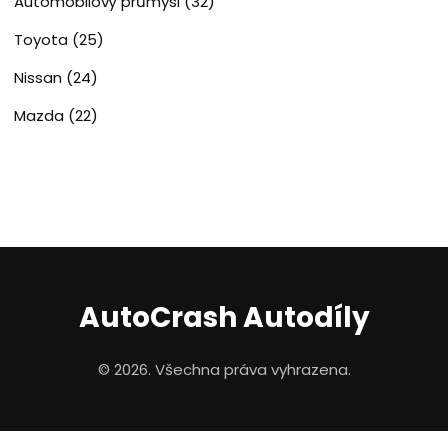
Automobilový průmysl
(32)
Toyota
(25)
Nissan
(24)
Mazda
(22)
AutoCrash Autodíly
© 2026. Všechna práva vyhrazena.