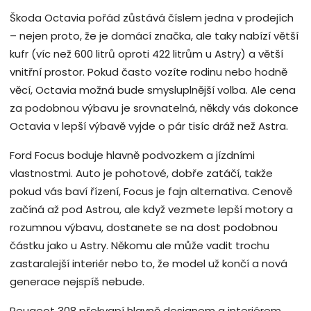
Škoda Octavia pořád zůstává číslem jedna v prodejích
– nejen proto, že je domácí značka, ale taky nabízí větší
kufr (víc než 600 litrů oproti 422 litrům u Astry) a větší
vnitřní prostor. Pokud často vozíte rodinu nebo hodně
věcí, Octavia možná bude smysluplnější volba. Ale cena
za podobnou výbavu je srovnatelná, někdy vás dokonce
Octavia v lepší výbavě vyjde o pár tisíc dráž než Astra.
Ford Focus boduje hlavně podvozkem a jízdními
vlastnostmi. Auto je pohotové, dobře zatáčí, takže
pokud vás baví řízení, Focus je fajn alternativa. Cenově
začíná až pod Astrou, ale když vezmete lepší motory a
rozumnou výbavu, dostanete se na dost podobnou
částku jako u Astry. Někomu ale může vadit trochu
zastaralejší interiér nebo to, že model už končí a nová
generace nejspíš nebude.
Peugeot 308 překvapí hlavně designem a interiérem.