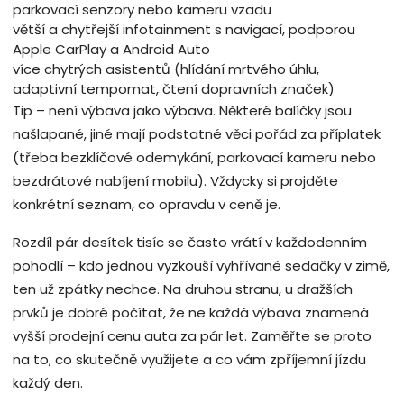
parkovací senzory nebo kameru vzadu
větší a chytřejší infotainment s navigací, podporou
Apple CarPlay a Android Auto
více chytrých asistentů (hlídání mrtvého úhlu,
adaptivní tempomat, čtení dopravních značek)
Tip – není výbava jako výbava. Některé balíčky jsou
našlapané, jiné mají podstatné věci pořád za příplatek
(třeba bezklíčové odemykání, parkovací kameru nebo
bezdrátové nabíjení mobilu). Vždycky si projděte
konkrétní seznam, co opravdu v ceně je.
Rozdíl pár desítek tisíc se často vrátí v každodenním
pohodlí – kdo jednou vyzkouší vyhřívané sedačky v zimě,
ten už zpátky nechce. Na druhou stranu, u dražších
prvků je dobré počítat, že ne každá výbava znamená
vyšší prodejní cenu auta za pár let. Zaměřte se proto
na to, co skutečně využijete a co vám zpříjemní jízdu
každý den.