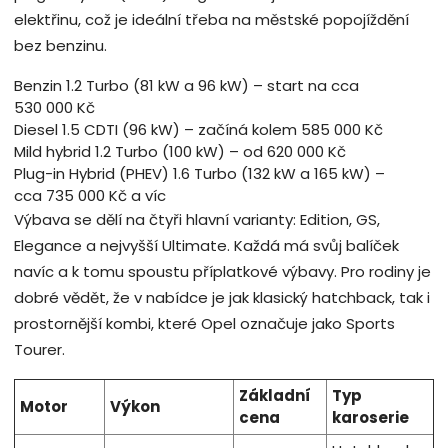
elektřinu, což je ideální třeba na městské popojíždění
bez benzinu.
Benzin 1.2 Turbo (81 kW a 96 kW) – start na cca
530 000 Kč
Diesel 1.5 CDTI (96 kW) – začíná kolem 585 000 Kč
Mild hybrid 1.2 Turbo (100 kW) – od 620 000 Kč
Plug-in Hybrid (PHEV) 1.6 Turbo (132 kW a 165 kW) –
cca 735 000 Kč a víc
Výbava se dělí na čtyři hlavní varianty: Edition, GS,
Elegance a nejvyšší Ultimate. Každá má svůj balíček
navíc a k tomu spoustu příplatkové výbavy. Pro rodiny je
dobré vědět, že v nabídce je jak klasický hatchback, tak i
prostornější kombi, které Opel označuje jako Sports
Tourer.
Základní
Typ
Motor
Výkon
cena
karoserie