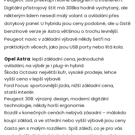
Digitální přístrojový štít má 308ka hodně vychytaný, ale
některým lidem nesedí malý volant a ovládání přes
dotykový panel. U hybridu jsou ceny podobné, ale u čistě
benzínové verze je Astra většinou o trochu levnější.
Peugeot navíc v základní výbavě někdy šetří na
praktických věcech, jako jsou USB porty nebo litá kola.
Opel Astra
: lepší základní cena, jednoduché
ovládání, na výběr je i plug-in hybrid.
Škoda Octavia: největší kufr, vysoké prodeje, lehce
vyšší cena v lepší výbavě.
Ford Focus: sportovnější jízda, nižší základní cena,
starší interiér.
Peugeot 308: výrazný design, moderní digitální
technologie, někdy horší ergonomie.
Rozdíl v konečných cenách nebývá zásadní – málokdo
koupí základ, a ve střední nebo vyšší výbavě jsou ceny
často jen s malým rozdílem. Spíš záleží, co je pro vás