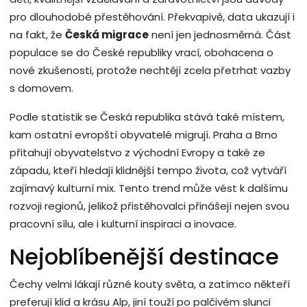
pro dlouhodobé přestěhování. Překvapivě, data ukazují i
na fakt, že
Česká migrace
není jen jednosměrná. Část
populace se do České republiky vrací, obohacena o
nové zkušenosti, protože nechtějí zcela přetrhat vazby
s domovem.
Podle statistik se Česká republika stává také místem,
kam ostatní evropští obyvatelé migrují. Praha a Brno
přitahují obyvatelstvo z východní Evropy a také ze
západu, kteří hledají klidnější tempo života, což vytváří
zajímavý kulturní mix. Tento trend může vést k dalšímu
rozvoji regionů, jelikož přistěhovalci přinášejí nejen svou
pracovní sílu, ale i kulturní inspiraci a inovace.
Nejoblíbenější destinace
Čechy velmi lákají různé kouty světa, a zatímco někteří
preferují klid a krásu Alp, jiní touží po palčivém slunci