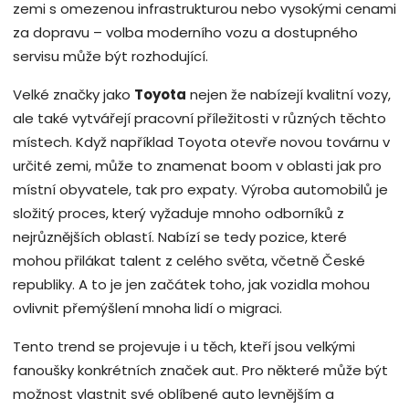
zemi s omezenou infrastrukturou nebo vysokými cenami
za dopravu – volba moderního vozu a dostupného
servisu může být rozhodující.
Velké značky jako
Toyota
nejen že nabízejí kvalitní vozy,
ale také vytvářejí pracovní příležitosti v různých těchto
místech. Když například Toyota otevře novou továrnu v
určité zemi, může to znamenat boom v oblasti jak pro
místní obyvatele, tak pro expaty. Výroba automobilů je
složitý proces, který vyžaduje mnoho odborníků z
nejrůznějších oblastí. Nabízí se tedy pozice, které
mohou přilákat talent z celého světa, včetně České
republiky. A to je jen začátek toho, jak vozidla mohou
ovlivnit přemýšlení mnoha lidí o migraci.
Tento trend se projevuje i u těch, kteří jsou velkými
fanoušky konkrétních značek aut. Pro některé může být
možnost vlastnit své oblíbené auto levnějším a