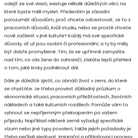
odejít ze své vlasti, existuje několik důležitých věcí, na
které byste měli myslet. Především je zásadní
porozumět důvodům, proč chcete odcestovat. Je to z
pracovních důvodů, kvůli studiu, nebo se prostě chcete
nově začlenit v jiné kultuře? Každý má své specifické
důvody, ať už jsou osobní či profesionální, a ty by měly
být dobře promyšlené. Tím, že se upřímně zamyslíte
nad tím, co vás žene do zahraničí, získáte lepší přehled
o tom, jaké kroky podniknout dál.
Dále je důležité zjistit, co obnáší život v zemi, do které
se chystáte. Je třeba provést důkladný průzkum o
ekonomické situaci, pracovních příležitostech, životních
nákladech a také kulturních rozdílech. Pomůže vám to
vyhnout se nepříjemným překvapením po vašem
příjezdu. Například některé země vyžadují specifické
vízum nebo jiné typy povolení, takže jejich požadavky je
třeba pečlivě sledovat. Imigrační a přihlašovací procesy