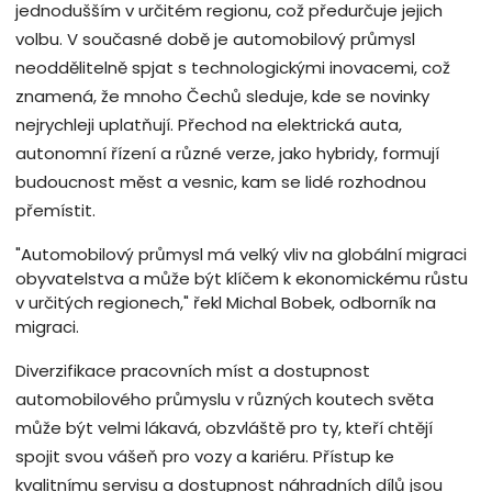
jednodušším v určitém regionu, což předurčuje jejich
volbu. V současné době je automobilový průmysl
neoddělitelně spjat s technologickými inovacemi, což
znamená, že mnoho Čechů sleduje, kde se novinky
nejrychleji uplatňují. Přechod na elektrická auta,
autonomní řízení a různé verze, jako hybridy, formují
budoucnost měst a vesnic, kam se lidé rozhodnou
přemístit.
"Automobilový průmysl má velký vliv na globální migraci
obyvatelstva a může být klíčem k ekonomickému růstu
v určitých regionech," řekl Michal Bobek, odborník na
migraci.
Diverzifikace pracovních míst a dostupnost
automobilového průmyslu v různých koutech světa
může být velmi lákavá, obzvláště pro ty, kteří chtějí
spojit svou vášeň pro vozy a kariéru. Přístup ke
kvalitnímu servisu a dostupnost náhradních dílů jsou