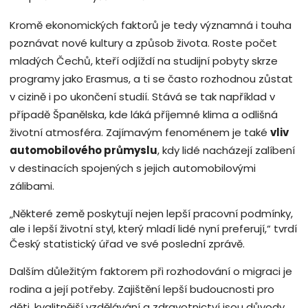
Kromě ekonomických faktorů je tedy významná i touha
poznávat nové kultury a způsob života. Roste počet
mladých Čechů, kteří odjíždí na studijní pobyty skrze
programy jako Erasmus, a ti se často rozhodnou zůstat
v cizině i po ukončení studií. Stává se tak například v
případě Španělska, kde láká příjemné klima a odlišná
životní atmosféra. Zajímavým fenoménem je také
vliv
automobilového průmyslu
, kdy lidé nacházejí zalíbení
v destinacích spojených s jejich automobilovými
zálibami.
„Některé země poskytují nejen lepší pracovní podmínky,
ale i lepší životní styl, který mladí lidé nyní preferují,“ tvrdí
Český statistický úřad ve své poslední zprávě.
Dalším důležitým faktorem při rozhodování o migraci je
rodina a její potřeby. Zajištění lepší budoucnosti pro
děti, kvalitnější vzdělávání a zdravotnictví jsou důvody