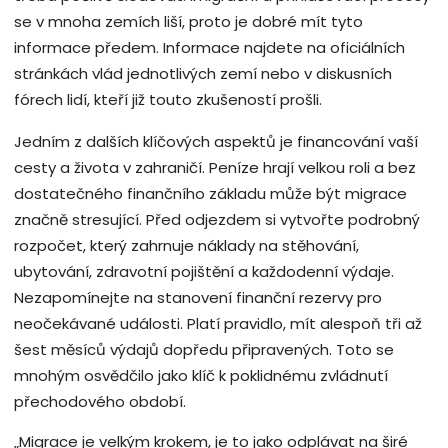
se v mnoha zemích liší, proto je dobré mít tyto
informace předem. Informace najdete na oficiálních
stránkách vlád jednotlivých zemí nebo v diskusních
fórech lidí, kteří již touto zkušeností prošli.
Jedním z dalších klíčových aspektů je financování vaší
cesty a života v zahraničí. Peníze hrají velkou roli a bez
dostatečného finančního základu může být migrace
značně stresující. Před odjezdem si vytvořte podrobný
rozpočet, který zahrnuje náklady na stěhování,
ubytování, zdravotní pojištění a každodenní výdaje.
Nezapomínejte na stanovení finanční rezervy pro
neočekávané události. Platí pravidlo, mít alespoň tři až
šest měsíců výdajů dopředu připravených. Toto se
mnohým osvědčilo jako klíč k poklidnému zvládnutí
přechodového období.
„Migrace je velkým krokem, je to jako odplávat na širé