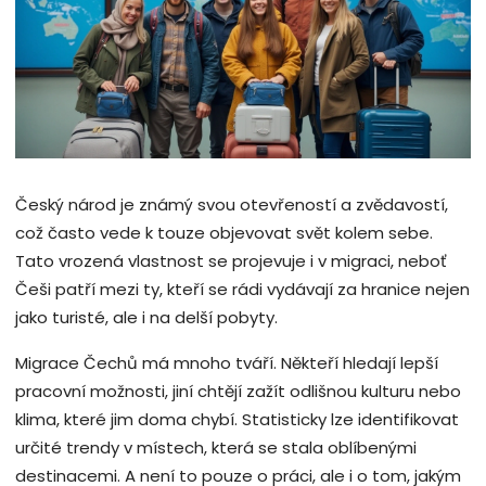
Český národ je známý svou otevřeností a zvědavostí,
což často vede k touze objevovat svět kolem sebe.
Tato vrozená vlastnost se projevuje i v migraci, neboť
Češi patří mezi ty, kteří se rádi vydávají za hranice nejen
jako turisté, ale i na delší pobyty.
Migrace Čechů má mnoho tváří. Někteří hledají lepší
pracovní možnosti, jiní chtějí zažít odlišnou kulturu nebo
klima, které jim doma chybí. Statisticky lze identifikovat
určité trendy v místech, která se stala oblíbenými
destinacemi. A není to pouze o práci, ale i o tom, jakým