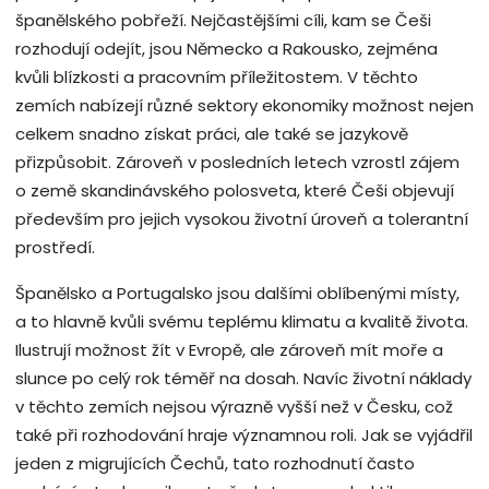
španělského pobřeží. Nejčastějšími cíli, kam se Češi
rozhodují odejít, jsou Německo a Rakousko, zejména
kvůli blízkosti a pracovním příležitostem. V těchto
zemích nabízejí různé sektory ekonomiky možnost nejen
celkem snadno získat práci, ale také se jazykově
přizpůsobit. Zároveň v posledních letech vzrostl zájem
o země skandinávského polosveta, které Češi objevují
především pro jejich vysokou životní úroveň a tolerantní
prostředí.
Španělsko a Portugalsko jsou dalšími oblíbenými místy,
a to hlavně kvůli svému teplému klimatu a kvalitě života.
Ilustrují možnost žít v Evropě, ale zároveň mít moře a
slunce po celý rok téměř na dosah. Navíc životní náklady
v těchto zemích nejsou výrazně vyšší než v Česku, což
také při rozhodování hraje významnou roli. Jak se vyjádřil
jeden z migrujících Čechů, tato rozhodnutí často