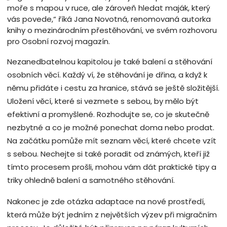
moře s mapou v ruce, ale zároveň hledat maják, který
vás povede,“ říká Jana Novotná, renomovaná autorka
knihy o mezinárodním přestěhování, ve svém rozhovoru
pro Osobní rozvoj magazín.
Nezanedbatelnou kapitolou je také balení a stěhování
osobních věcí. Každý ví, že stěhování je dřina, a když k
němu přidáte i cestu za hranice, stává se ještě složitější.
Uložení věcí, které si vezmete s sebou, by mělo být
efektivní a promyšlené. Rozhodujte se, co je skutečně
nezbytné a co je možné ponechat doma nebo prodat.
Na začátku pomůže mít seznam věcí, které chcete vzít
s sebou. Nechejte si také poradit od známých, kteří již
tímto procesem prošli, mohou vám dát praktické tipy a
triky ohledně balení a samotného stěhování.
Nakonec je zde otázka adaptace na nové prostředí,
která může být jedním z největších výzev při migračním