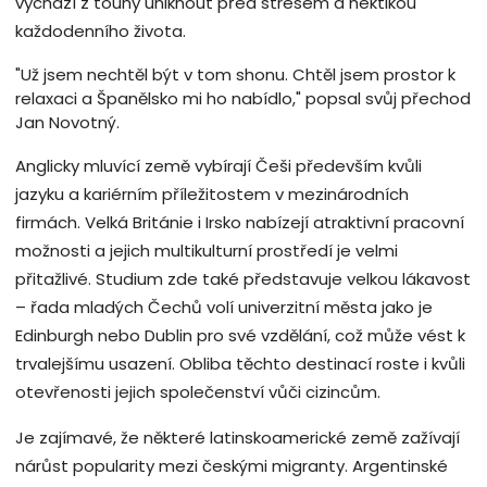
vychází z touhy uniknout před stresem a hektikou
každodenního života.
"Už jsem nechtěl být v tom shonu. Chtěl jsem prostor k
relaxaci a Španělsko mi ho nabídlo," popsal svůj přechod
Jan Novotný.
Anglicky mluvící země vybírají Češi především kvůli
jazyku a kariérním příležitostem v mezinárodních
firmách. Velká Británie i Irsko nabízejí atraktivní pracovní
možnosti a jejich multikulturní prostředí je velmi
přitažlivé. Studium zde také představuje velkou lákavost
– řada mladých Čechů volí univerzitní města jako je
Edinburgh nebo Dublin pro své vzdělání, což může vést k
trvalejšímu usazení. Obliba těchto destinací roste i kvůli
otevřenosti jejich společenství vůči cizincům.
Je zajímavé, že některé latinskoamerické země zažívají
nárůst popularity mezi českými migranty. Argentinské