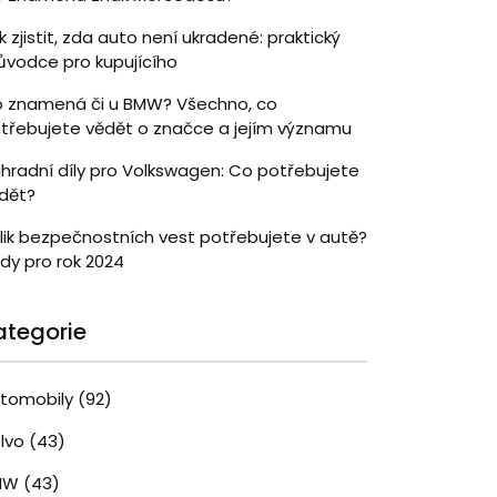
k zjistit, zda auto není ukradené: praktický
ůvodce pro kupujícího
 znamená či u BMW? Všechno, co
třebujete vědět o značce a jejím významu
hradní díly pro Volkswagen: Co potřebujete
dět?
lik bezpečnostních vest potřebujete v autě?
dy pro rok 2024
ategorie
tomobily
(92)
lvo
(43)
MW
(43)