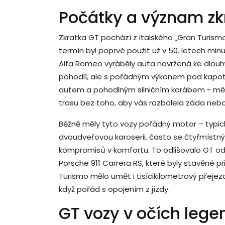
Počátky a význam zk
Zkratka GT pochází z italského „Gran Turism
termín byl poprvé použit už v 50. letech minu
Alfa Romeo vyráběly auta navržená ke dlouh
pohodlí, ale s pořádným výkonem pod kapot
autem a pohodlným silničním korábem - mělo je
trasu bez toho, aby vás rozbolela záda nebo
Běžně měly tyto vozy pořádný motor – typic
dvoudveřovou karoserii, často se čtyřmíst
kompromisů v komfortu. To odlišovalo GT od
Porsche 911 Carrera RS, které byly stavěné p
Turismo mělo umět i tisícikilometrový přejezd
když pořád s opojením z jízdy.
GT vozy v očích legen