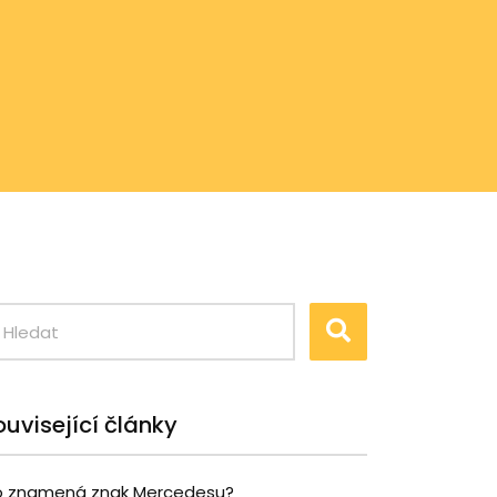
ouvisející články
 znamená znak Mercedesu?