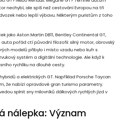
 Polo GT? Nebo Renault Megane GT? Těmhle autům
r nechybí, ale spíš než cestování Evropou na tři
odvozek nebo lepší výbavu. Některým puristům z toho
k jako Aston Martin DB11, Bentley Continental GT,
ta pořád ctí původní filozofii: silný motor, obrovský
terých modelů přibylo i místo vzadu nebo kufr s
zvukový systém a digitální technologie. Ale když k
sního rychlíku na dlouhé cesty.
 hybridů a elektrických GT. Například Porsche Taycan
tím, že nabízí opravdové gran turismo parametry.
edou splnit sny milovníků dálkových rychlých jízd v
vá nálepka: Význam