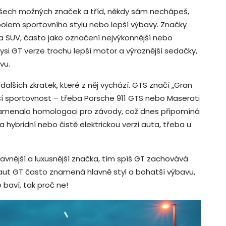
šech možných značek a tříd, někdy sám nechápeš,
olem sportovního stylu nebo lepší výbavy. Značky
a SUV, často jako označení nejvýkonnější nebo
si GT verze trochu lepší motor a výraznější sedačky,
vu.
alších zkratek, které z něj vychází. GTS značí „Gran
ší sportovnost – třeba Porsche 911 GTS nebo Maserati
amenalo homologaci pro závody, což dnes připomíná
 hybridní nebo čistě elektrickou verzi auta, třeba u
lavnější a luxusnější značka, tím spíš GT zachovává
 aut GT často znamená hlavně styl a bohatší výbavu,
 baví, tak proč ne!