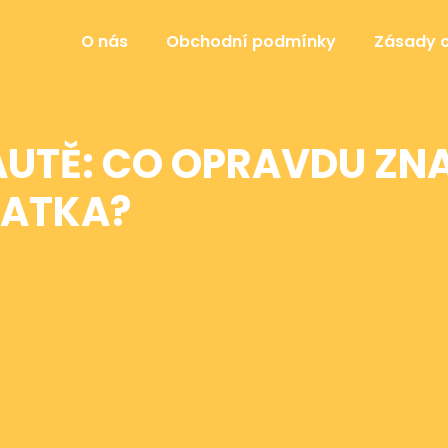
O nás
Obchodní podmínky
Zásady 
UTĚ: CO OPRAVDU ZN
RATKA?