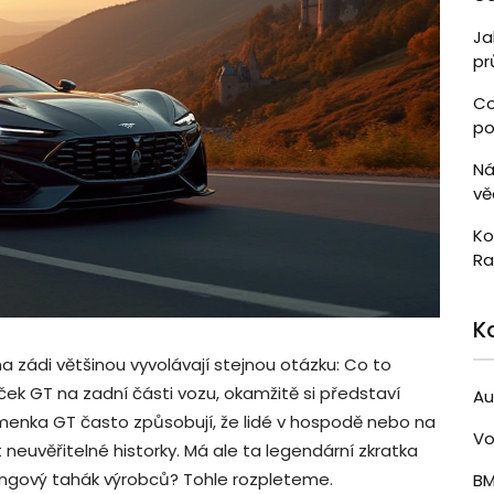
Ja
pr
Co
po
Ná
vě
Ko
Ra
K
 zádi většinou vyvolávají stejnou otázku: Co to
k GT na zadní části vozu, okamžitě si představí
Au
Písmenka GT často způsobují, že lidé v hospodě nebo na
Vo
 neuvěřitelné historky. Má ale ta legendární zkratka
tingový tahák výrobců? Tohle rozpleteme.
B