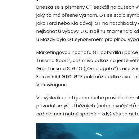
Dneska se s písmeny GT setkáš na autech v
jaký to má přesně význam. GT se stalo symb
jako Ford nebo Kia dávají GT na hatchbacky 
nejbohatší výbavy. U Citroënu znamenala kdy
u Mazdy bylo GT synonymem pro plnou výba
Marketingovou hodnotu GT potvrdila i porce d
Turismo Sport“, což mívá odkaz na ještě vět
GranTurismo S. GTO („Omologato“) zase zn
Ferrari 599 GTO. GTE pak může odkazovat i na
Volkswagenu.
Ve výsledku platí jednoduché pravidlo: čím s
původní smysl. U běžných (nebo levnějších)
což ale není nutně špatně – když vás to auto