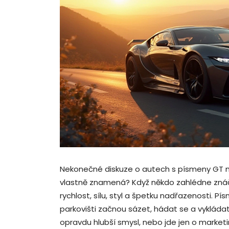
Nekonečné diskuze o autech s písmeny GT na
vlastně znamená? Když někdo zahlédne znáče
rychlost, sílu, styl a špetku nadřazenosti. 
parkovišti začnou sázet, hádat se a vykládat
opravdu hlubší smysl, nebo jde jen o marke