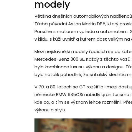
modely
Většina dnešních automobilových nadšenců si
Třeba původní Aston Martin DB5, který prosl
Porsche s motorem vpředu a automatem. GT
v klidu, s kůží uvnitř a kufrem dost velkým na
Mezi nejslavnější modely řadících se do kate
Mercedes-Benz 300 SL. Každý z těchto vozů 
byla kombinace luxusu, výkonu a designu. Třeb
bylo natolik pohodlné, že si italský šlechtic m
V 70. a 80. letech se GT rozšířilo i mezi dos
německé BMW 635CSi nabídly gran turismo i b
kde co, a tím se význam lehce rozmělnil. P
výkonu a stylu.