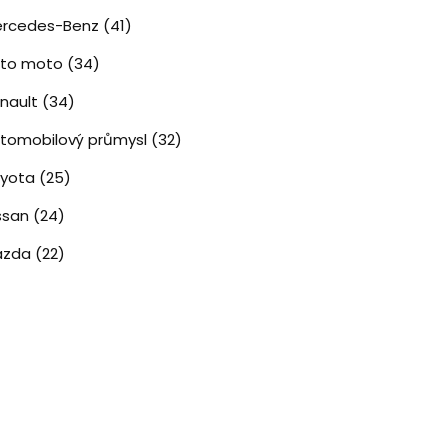
rcedes-Benz
(41)
uto moto
(34)
nault
(34)
tomobilový průmysl
(32)
oyota
(25)
ssan
(24)
azda
(22)