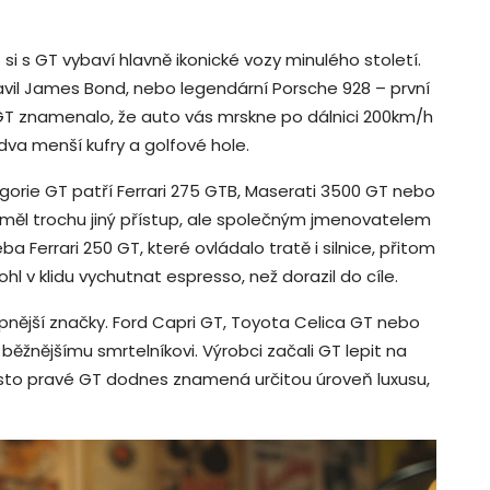
 s GT vybaví hlavně ikonické vozy minulého století.
avil James Bond, nebo legendární Porsche 928 – první
 znamenalo, že auto vás mrskne po dálnici 200km/h
 dva menší kufry a golfové hole.
gorie GT patří Ferrari 275 GTB, Maserati 3500 GT nebo
měl trochu jiný přístup, ale společným jmenovatelem
a Ferrari 250 GT, které ovládalo tratě i silnice, přitom
ohl v klidu vychutnat espresso, než dorazil do cíle.
tupnější značky. Ford Capri GT, Toyota Celica GT nebo
ěžnějšímu smrtelníkovi. Výrobci začali GT lepit na
řesto pravé GT dodnes znamená určitou úroveň luxusu,