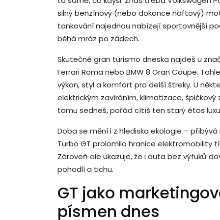
to samé, co kdysi. Znáš třeba Volkswagen
silný benzínový (nebo dokonce naftový) moto
tankování najednou nabízejí sportovnější p
běhá mráz po zádech.
Skutečné gran turismo dneska najdeš u znače
Ferrari Roma nebo BMW 8 Gran Coupe. Tahle au
výkon, styl a komfort pro delší štreky. U něk
elektrickým zavíráním, klimatizace, špičkový 
tomu sedneš, pořád cítíš ten starý étos luxu
Doba se mění i z hlediska ekologie – přibývá
Turbo GT prolomilo hranice elektromobility 
Zároveň ale ukazuje, že i auta bez výfuků dov
pohodlí a tichu.
GT jako marketingo
písmen dnes