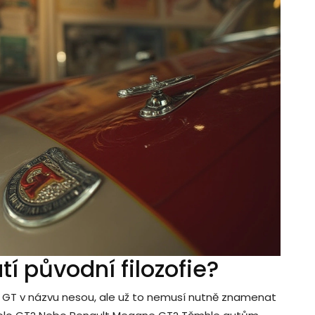
tí původní filozofie?
 GT v názvu nesou, ale už to nemusí nutně znamenat