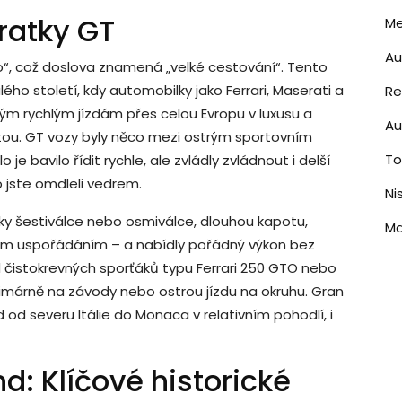
ratky GT
Me
A
o“, což doslova znamená „velké cestování“. Tento
lého století, kdy automobilky jako Ferrari, Maserati a
Re
ým rychlým jízdám přes celou Evropu v luxusu a
Au
ou. GT vozy byly něco mezi ostrým sportovním
T
 bavilo řídit rychle, ale zvládly zvládnout i delší
 jste omdleli vedrem.
Ni
ky šestiválce nebo osmiválce, dlouhou kapotu,
M
ným uspořádáním – a nabídly pořádný výkon bez
 čistokrevných sporťáků typu Ferrari 250 GTO nebo
rimárně na závody nebo ostrou jízdu na okruhu. Gran
 od severu Itálie do Monaca v relativním pohodlí, i
d: Klíčové historické