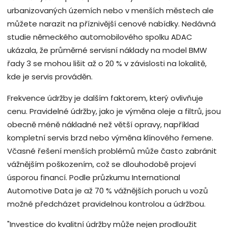
urbanizovaných územích nebo v menších městech ale
můžete narazit na příznivější cenové nabídky. Nedávná
studie německého automobilového spolku ADAC
ukázala, že průměrné servisní náklady na model BMW
řady 3 se mohou lišit až o 20 % v závislosti na lokalitě,
kde je servis prováděn.
Frekvence údržby je dalším faktorem, který ovlivňuje
cenu. Pravidelné údržby, jako je výměna oleje a filtrů, jsou
obecně méně nákladné než větší opravy, například
kompletní servis brzd nebo výměna klínového řemene.
Včasné řešení menších problémů může často zabránit
vážnějším poškozením, což se dlouhodobě projeví
úsporou financí. Podle průzkumu International
Automotive Data je až 70 % vážnějších poruch u vozů
možné předcházet pravidelnou kontrolou a údržbou.
"Investice do kvalitní údržby může nejen prodloužit