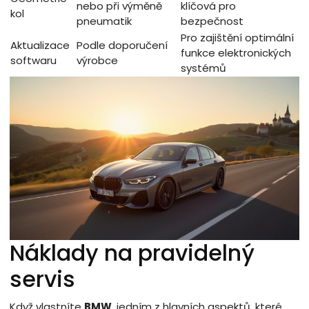
nebo při výměně
klíčová pro
kol
pneumatik
bezpečnost
Pro zajištění optimální
Aktualizace
Podle doporučení
funkce elektronických
softwaru
výrobce
systémů
Náklady na pravidelný
servis
Když vlastníte
BMW
, jedním z hlavních aspektů, které