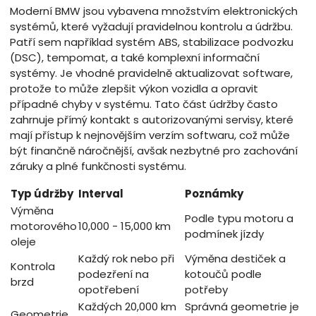
Moderní BMW jsou vybavena množstvím elektronických
systémů, které vyžadují pravidelnou kontrolu a údržbu.
Patří sem například systém ABS, stabilizace podvozku
(DSC), tempomat, a také komplexní informační
systémy. Je vhodné pravidelně aktualizovat software,
protože to může zlepšit výkon vozidla a opravit
případné chyby v systému. Tato část údržby často
zahrnuje přímý kontakt s autorizovanými servisy, které
mají přístup k nejnovějším verzím softwaru, což může
být finančně náročnější, avšak nezbytné pro zachování
záruky a plné funkčnosti systému.
Typ údržby
Interval
Poznámky
Výměna
Podle typu motoru a
motorového
10,000 - 15,000 km
podmínek jízdy
oleje
Každý rok nebo při
Výměna destiček a
Kontrola
podezření na
kotoučů podle
brzd
opotřebení
potřeby
Každých 20,000 km
Správná geometrie je
Geometrie