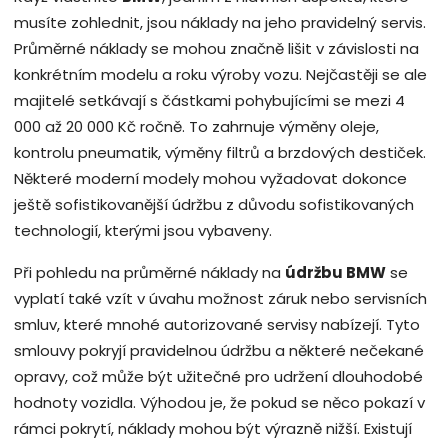
musíte zohlednit, jsou náklady na jeho pravidelný servis.
Průměrné náklady se mohou značně lišit v závislosti na
konkrétním modelu a roku výroby vozu. Nejčastěji se ale
majitelé setkávají s částkami pohybujícími se mezi 4
000 až 20 000 Kč ročně. To zahrnuje výměny oleje,
kontrolu pneumatik, výměny filtrů a brzdových destiček.
Některé moderní modely mohou vyžadovat dokonce
ještě sofistikovanější údržbu z důvodu sofistikovaných
technologií, kterými jsou vybaveny.
Při pohledu na průměrné náklady na
údržbu BMW
se
vyplatí také vzít v úvahu možnost záruk nebo servisních
smluv, které mnohé autorizované servisy nabízejí. Tyto
smlouvy pokryjí pravidelnou údržbu a některé nečekané
opravy, což může být užitečné pro udržení dlouhodobé
hodnoty vozidla. Výhodou je, že pokud se něco pokazí v
rámci pokrytí, náklady mohou být výrazně nižší. Existují