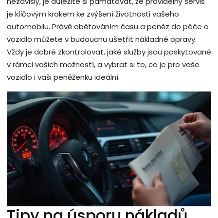
nezávislý, je důležité si pamatovat, že pravidelný servis
je klíčovým krokem ke zvýšení životnosti vašeho
automobilu. Právě obětováním času a peněz do péče o
vozidlo můžete v budoucnu ušetřit nákladné opravy.
Vždy je dobré zkontrolovat, jaké služby jsou poskytované
v rámci vašich možností, a vybrat si to, co je pro vaše
vozidlo i vaši peněženku ideální.
Tipy na úsporu nákladů