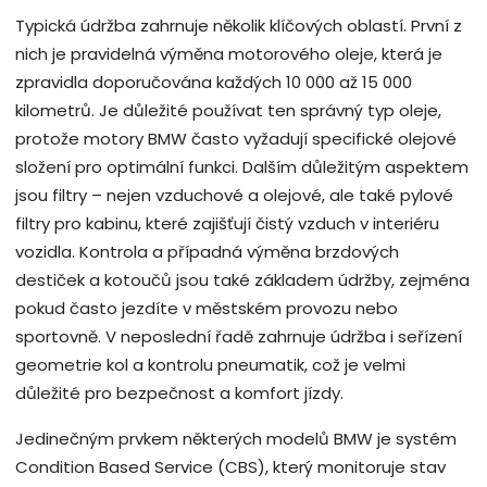
Typická údržba zahrnuje několik klíčových oblastí. První z
nich je pravidelná výměna motorového oleje, která je
zpravidla doporučována každých 10 000 až 15 000
kilometrů. Je důležité používat ten správný typ oleje,
protože motory BMW často vyžadují specifické olejové
složení pro optimální funkci. Dalším důležitým aspektem
jsou filtry – nejen vzduchové a olejové, ale také pylové
filtry pro kabinu, které zajišťují čistý vzduch v interiéru
vozidla. Kontrola a případná výměna brzdových
destiček a kotoučů jsou také základem údržby, zejména
pokud často jezdíte v městském provozu nebo
sportovně. V neposlední řadě zahrnuje údržba i seřízení
geometrie kol a kontrolu pneumatik, což je velmi
důležité pro bezpečnost a komfort jízdy.
Jedinečným prvkem některých modelů BMW je systém
Condition Based Service (CBS), který monitoruje stav