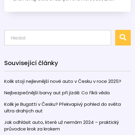
naučte se rozpoznat jednotlivé modely. Tento
průvodce vám pomůže lépe se orientovat ve
světě luxusních automobilů.
Související články
Kolik stojí nejlevnější nové auto v Česku v roce 2025?
Nejbezpečnější barvy aut při jízdě: Co říká věda
Kolik je Bugatti v Česku? Překvapivý pohled do světa
ultra drahých aut
Jak odhlásit auto, které už nemám 2024 – praktický
průvodce krok za krokem