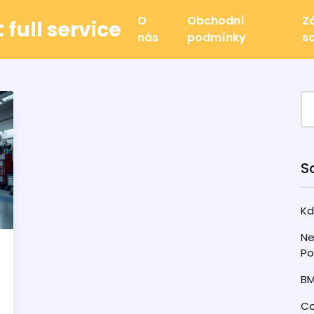
O
Obchodní
Z
 full service
nás
podmínky
s
S
Kd
Ne
Po
BM
Co