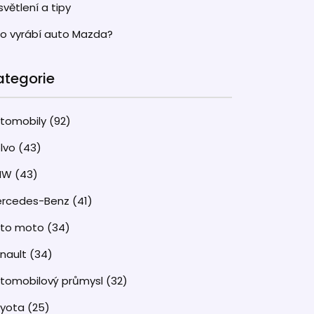
světlení a tipy
o vyrábí auto Mazda?
ategorie
tomobily
(92)
lvo
(43)
MW
(43)
rcedes-Benz
(41)
uto moto
(34)
nault
(34)
tomobilový průmysl
(32)
oyota
(25)