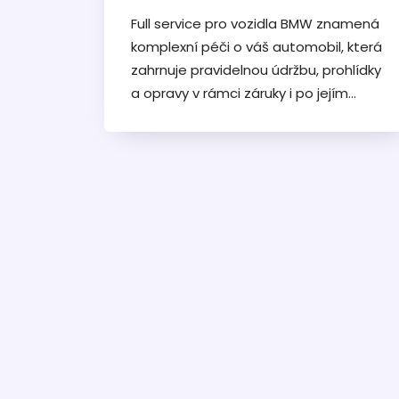
Full service pro vozidla BMW znamená
komplexní péči o váš automobil, která
zahrnuje pravidelnou údržbu, prohlídky
a opravy v rámci záruky i po jejím
skončení. Je určen pro ty, kteří chtějí
zachovat hodnotu svého vozu a mít
jistotu, že všechno bude probíhat
hladce. V rámci této služby se majitelé
mohou těšit na dodržování vysokých
standardů BMW, originální díly a
profesionální přístup. Tento servis
zajišťuje, že vaše vozidlo zůstane ve
skvělém technickém stavu a neztratí
na hodnotě.