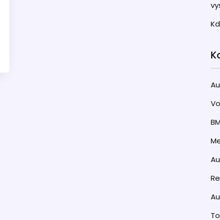
vy
Kd
K
Au
Vo
B
Me
A
Re
Au
T