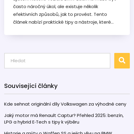
často náročný úkol, ale existuje několik
efektivních způsobů, jak to provést. Tento
článek nabízí praktické tipy a nástroje, které
vám pomohou zjistit, zda vozidlo, které
zvažujete koupit, nebylo dříve havarované nebo
mělo jiné problémy. Dále zde najdete informace
o veřejných databázích a speciálních
internetových službách. Tento průvodce vám
pomůže udělat informované rozhodnutí při
nákupu ojetého BMW.
Související články
Kde sehnat originální díly Volkswagen za výhodné ceny
Jaký motor má Renault Captur? Přehled 2025: benzín,
LPG a hybrid E‑Tech s tipy k výběru
Historie a mýty o Waffen SS a jejich vlivu na BMW