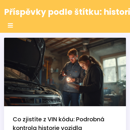
Příspěvky podle štítku: histor
Co zjistíte z VIN kódu: Podrobná
kontrola historie vozidla