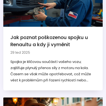
Jak poznat poškozenou spojku u
Renaultu a kdy ji vyměnit
29 led 2025
Spojka je klíčovou součástí vašeho vozu;
zajišťuje plynulý přenos síly z motoru na kola.
Časem se však může opotřebovat, což může
vést k problémům při řazení rychlostí nebo
dokonce k selhání vozidla. V tomto článku se
podíváme na běžné příčiny poškození spojky u
vozů Renault a poskytneme tipy na rozpoznání
problémů dřív, než bude nutná drahá oprava.