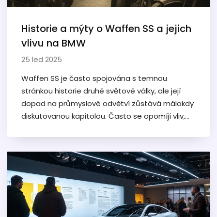
Historie a mýty o Waffen SS a jejich
vlivu na BMW
25 led 2025
Waffen SS je často spojována s temnou
stránkou historie druhé světové války, ale její
dopad na průmyslové odvětví zůstává málokdy
diskutovanou kapitolou. Často se opomíjí vliv,
který tato organizace mohla mít na společnosti
jako BMW během válečného období. Tento
článek se zaměřuje na průzkum historických
faktů, mýtů a spekulací týkajících se toho, jak
Waffen SS mohla ovlivnit výrobce automobilů a
jak se tyto vztahy vyvíjely po válce. Společně
nahlédneme na to, co z toho dnes BMW čerpá
za poučení.