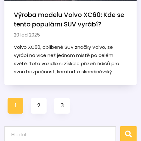
Výroba modelu Volvo XC60: Kde se
tento populární SUV vyrábí?
20 led 2025
Volvo XC60, oblíbené SUV značky Volvo, se
vyrábí na více než jednom místě po celém
světě. Toto vozidlo si získalo přízeň řidičů pro
svou bezpečnost, komfort a skandinávský
design. Článek přibližuje jednotlivé výrobní
závody, kde se model XC60 vyrábí a popisuje
procesy, které zajišťují vysokou kvalitu každého
vyrobeného vozidla. Tématem jsou i logistické
1
2
3
operace spojené s distribucí těchto
automobilů.