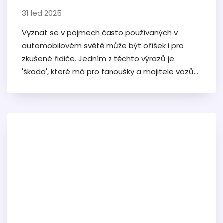
31 led 2025
Vyznat se v pojmech často používaných v
automobilovém světě může být oříšek i pro
zkušené řidiče. Jedním z těchto výrazů je
'škoda', které má pro fanoušky a majitele vozů
Mazda specifický význam. Tento článek se
zaměřuje na to, co tento pojem znamená v
kontextu automobilek a konkrétně v souvislosti s
automobilkou Mazda. Nabízí užitečné tipy pro
majitele vozů a proniknutí do historie tohoto
výrazu v automobilech.