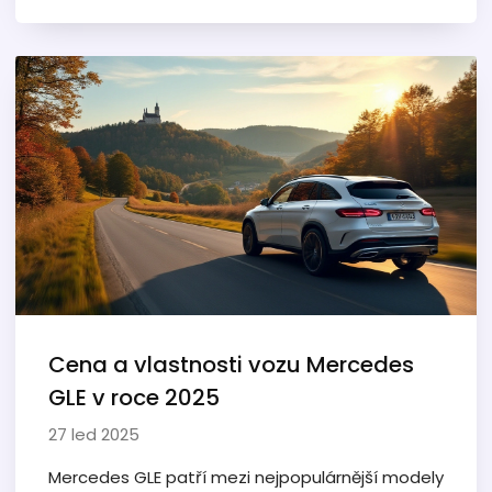
také pestrou gastronomií. Cenová hladina v
restauracích se liší podle místa a typu podniku,
od luxusních restaurací až po malá bistro. V
článku se dozvíte, jaké jsou možnosti stravování,
tipy na úsporu a kde najít skvělou pizzu nebo
mořské plody.
Cena a vlastnosti vozu Mercedes
GLE v roce 2025
27 led 2025
Mercedes GLE patří mezi nejpopulárnější modely