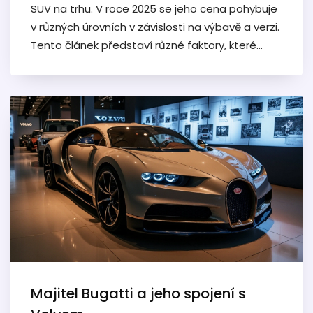
SUV na trhu. V roce 2025 se jeho cena pohybuje
v různých úrovních v závislosti na výbavě a verzi.
Tento článek představí různé faktory, které
ovlivňují cenu tohoto vozu, a nabídne přehled
jeho klíčových vlastností. Navíc poskytuje rady
pro potenciální kupce při výběru správné verze.
Majitel Bugatti a jeho spojení s