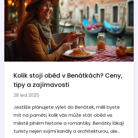
Naučíme vás, kdy je třeba spojku vyměnit a jak jí
můžete prodloužit životnost.
Kolik stojí oběd v Benátkách? Ceny,
tipy a zajímavosti
28 led 2025
Jestliže plánujete výlet do Benátek, měli byste
mít na paměti, kolik vás může stát oběd ve
městě plném historie a romantiky. Benátky lákají
turisty nejen svými kanály a architekturou, ale