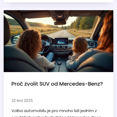
očekávat pokles cen. Zjistěte, jaké předpovědi
mají odborníci a co může ovlivnit váš příští
nákup vozidla. Dozvíte se také praktické tipy, jak
využít případné slevy a jaké alternativy
zvažovat.
Proč zvolit SUV od Mercedes-Benz?
22 led 2025
Volba automobilu je pro mnoho lidí jedním z