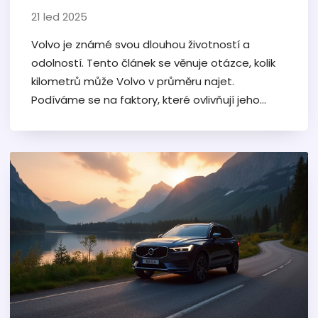
21 led 2025
Volvo je známé svou dlouhou životností a
odolností. Tento článek se věnuje otázce, kolik
kilometrů může Volvo v průměru najet.
Podíváme se na faktory, které ovlivňují jeho
životnost, jako je údržba a kvalita použitých
materiálů. Zjistíme také, jaké modely jsou
nejtrvanlivější a jak můžete prodloužit životnost
svého Volva.