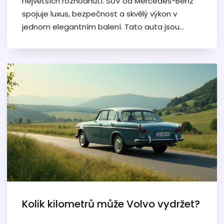
největších rozhodnutí. SUV od Mercedes-Benz
spojuje luxus, bezpečnost a skvělý výkon v
jednom elegantním balení. Tato auta jsou
ideální pro rodiny, díky prostornému interiéru a
pokročilým technologickým prvkům. Článek
provede čtenáře důvody, proč je SUV od této
značky dobrou investicí, a poskytne tipy pro ty,
kteří uvažují o nákupu nového vozu.
Kolik kilometrů může Volvo vydržet?