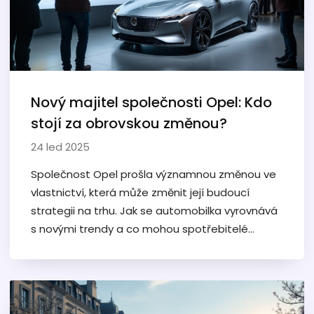
Nový majitel společnosti Opel: Kdo
stojí za obrovskou změnou?
24 led 2025
Společnost Opel prošla významnou změnou ve
vlastnictví, která může změnit její budoucí
strategii na trhu. Jak se automobilka vyrovnává
s novými trendy a co mohou spotřebitelé
očekávat od této akvizice? Tento článek přináší
podrobnosti o tom, kdo nyní vlastní Opel a co to
znamená pro automobilový průmysl.