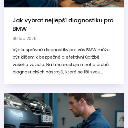
Jak vybrat nejlepší diagnostiku pro
BMW
30 led 2025
Výběr správné diagnostiky pro váš BMW může
být klíčem k bezpečné a efektivní údržbě
vašeho vozidla. Na trhu existuje mnoho druhů
diagnostických nástrojů, které se liší svou
funkcionalitou a cenou. Při nákupu je důležité
zohlednit specifické potřeby vašeho modelu
BMW i vlastní zručnost. Tento článek vám
pomůže prozkoumat možnosti, které máte, a
vybrat správný nástroj pro diagnostiku vašeho
auta.