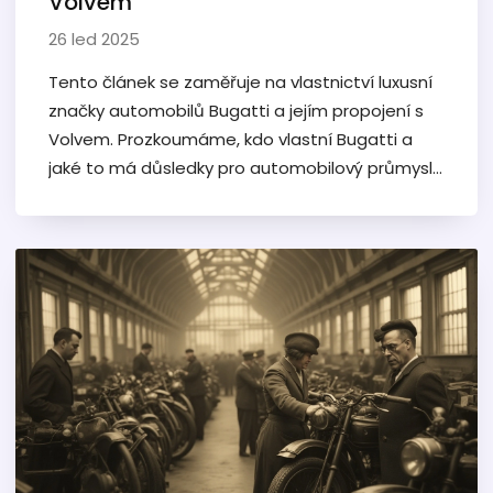
Volvem
26 led 2025
Tento článek se zaměřuje na vlastnictví luxusní
značky automobilů Bugatti a jejím propojení s
Volvem. Prozkoumáme, kdo vlastní Bugatti a
jaké to má důsledky pro automobilový průmysl.
Zjistíte také, jaké vztahy existují mezi různými
automobilovými značkami a odkryjeme některé
zajímavé detaily a fakta o obou těchto
ikonických značkách.