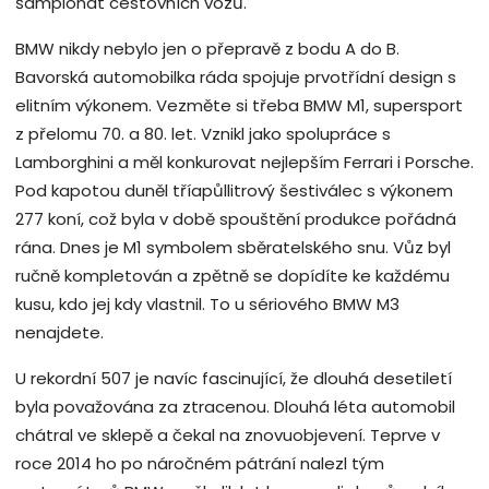
šampionát cestovních vozů.
BMW nikdy nebylo jen o přepravě z bodu A do B.
Bavorská automobilka ráda spojuje prvotřídní design s
elitním výkonem. Vezměte si třeba BMW M1, supersport
z přelomu 70. a 80. let. Vznikl jako spolupráce s
Lamborghini a měl konkurovat nejlepším Ferrari i Porsche.
Pod kapotou duněl tříapůllitrový šestiválec s výkonem
277 koní, což byla v době spouštění produkce pořádná
rána. Dnes je M1 symbolem sběratelského snu. Vůz byl
ručně kompletován a zpětně se dopídíte ke každému
kusu, kdo jej kdy vlastnil. To u sériového BMW M3
nenajdete.
U rekordní 507 je navíc fascinující, že dlouhá desetiletí
byla považována za ztracenou. Dlouhá léta automobil
chátral ve sklepě a čekal na znovuobjevení. Teprve v
roce 2014 ho po náročném pátrání nalezl tým