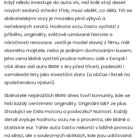
Když někdo investuje do auta víc, než kolik stojí deset
nových sedanů střední třídy, musí vědět, co dělá. Trh se
sběratelskými vozy je mozaika plná výkyvů a
nečekaných zvratů. Hodnota vozu často vychází z
příběhu, originality, světově uznávané historie a
náročnosti renovace. Jestli je model slavný z filmu, měl
slavného majitele, nebo je jediným dochovaným kusem,
jeho cena klidně vystřelí prudce nahoru. Lidé v Evropě i
USA dnes vidí auta BMW z éry před třiceti, padesáti i
osmdesáti lety jako investiční zlato (a občas i lístek na
společenskou výsluní).
Sběratelé nejdražších BMW dnes tvoří komunity, kde se
řeší každý centrimetr originality. Originální lak? Je plus.
Shodující se čísla motoru a podvozku? Nutnost. Každý
detail zvyšuje hodnotu vozu ne o procenta, ale klidně o
statisíce eur. Tahle auta často nekončí v běžné provozu
na silnici, ale v soukromých sbírkách, kde jsou udržovaná