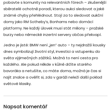
pobavte s komunity na relevantních fórech – zkušenější
sběratelé ochotně poradí, kterou aukci sledovat a jaké
známé chyby přehlédnout. Stojí za to sledovat aukční
domy jako RM Sotheby’s, Bonhams nebo domácí
platformy. Ne každý úlovek musí stát miliony – pražské
burzy nebo německé inzertní servery občas překvapí.
Jedno je jisté: BMW není „jen“ auto – ty nejdražší kousky
dnes symbolizují životní styl, investici a vstupenku do
světa výjimečných zážitků. Možná to není cesta pro
každého. Ale pokud někde v kůlně držíte starého
bavoráka a netušíte, co máte doma, možná je čas si
najít znalce a ověřit si, zda v garáži neleží další poklad
světové klasiky.
Napsat komentář