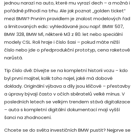
jednou narazí na auto, které mu vyrazí dech – a možná i
pořádně přihodí na trhu. Ale jak poznat „golden ticket“
mezi BMW? Prvním pravidlem je znalost modelových řad
a limitovaných edic: vyhledávané jsou např. BMW 507,
BMW 328, BMW M1, některé M3 z 80. let nebo speciální
modely CSL. Roli hraje i číslo šasi – pokud máte nižší
číslo nebo jde o předprodukční prototyp, cena raketově
narůstá.
Tip číslo dvě: Dívejte se na kompletní historii vozu – kdo
byl první majitel, kolik toho najel, jaké má dobové
doklady. Originální výbava a díly jsou klíčové – přestavby
a úpravy bývají často v očích sběratelů velké mínus. V
posledních letech se velkým trendem stává digitalizace
– auta s kompletní digitální dokumentací mají vyšší
šanci na zhodnocení.
Chcete se do světa investičních BMW pustit? Nejprve se