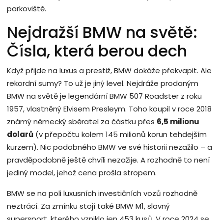
parkoviště.
Nejdražší BMW na světě:
Čísla, která berou dech
Když přijde na luxus a prestiž, BMW dokáže překvapit. Ale
rekordní sumy? To už je jiný level. Nejdráže prodaným
BMW na světě je legendární BMW 507 Roadster z roku
1957, vlastněný Elvisem Presleym. Toho koupil v roce 2018
známý německý sběratel za částku přes
6,5 milionu
dolarů
(v přepočtu kolem 145 milionů korun tehdejším
kurzem). Nic podobného BMW ve své historii nezažilo – a
pravděpodobně ještě chvíli nezažije. A rozhodně to není
jediný model, jehož cena prošla stropem.
BMW se na poli luxusních investičních vozů rozhodně
neztrácí. Za zmínku stojí také BMW M1, slavný
supersport, kterého vzniklo jen 453 kusů. V roce 2024 se