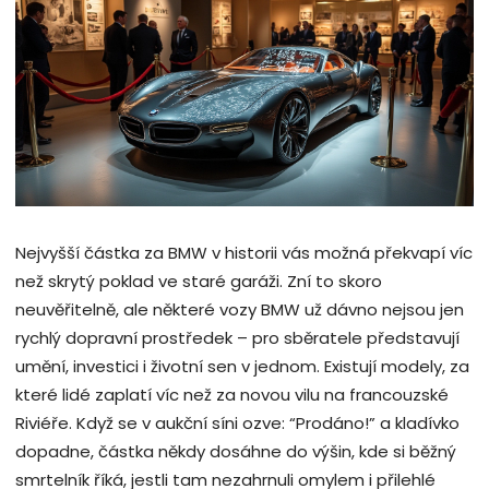
Nejvyšší částka za BMW v historii vás možná překvapí víc
než skrytý poklad ve staré garáži. Zní to skoro
neuvěřitelně, ale některé vozy BMW už dávno nejsou jen
rychlý dopravní prostředek – pro sběratele představují
umění, investici i životní sen v jednom. Existují modely, za
které lidé zaplatí víc než za novou vilu na francouzské
Riviéře. Když se v aukční síni ozve: “Prodáno!” a kladívko
dopadne, částka někdy dosáhne do výšin, kde si běžný
smrtelník říká, jestli tam nezahrnuli omylem i přilehlé