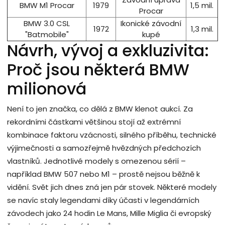
BMW M1 Procar
1979
1,5 mil.
Procar
BMW 3.0 CSL
Ikonické závodní
1972
1,3 mil.
"Batmobile"
kupé
Návrh, vývoj a exkluzivita:
Proč jsou některá BMW
milionová
Není to jen značka, co dělá z BMW klenot aukcí. Za
rekordními částkami většinou stojí až extrémní
kombinace faktoru vzácnosti, silného příběhu, technické
výjimečnosti a samozřejmě hvězdných předchozích
vlastníků. Jednotlivé modely s omezenou sérií –
například BMW 507 nebo M1 – prostě nejsou běžně k
vidění. Svět jich dnes zná jen pár stovek. Některé modely
se navíc staly legendami díky účasti v legendárních
závodech jako 24 hodin Le Mans, Mille Miglia či evropský