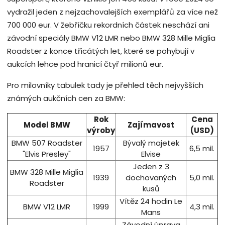
vydražil jeden z nejzachovalejších exemplářů za více než
700 000 eur. V žebříčku rekordních částek neschází ani
závodní speciály BMW V12 LMR nebo BMW 328 Mille Miglia
Roadster z konce třicátých let, které se pohybují v
aukcích lehce pod hranicí čtyř milionů eur.
Pro milovníky tabulek tady je přehled těch nejvyšších
známých aukčních cen za BMW:
Rok
Cena
Model BMW
Zajímavost
výroby
(USD)
BMW 507 Roadster
Bývalý majetek
1957
6,5 mil.
"Elvis Presley"
Elvise
Jeden z 3
BMW 328 Mille Miglia
1939
dochovaných
5,0 mil.
Roadster
kusů
Vítěz 24 hodin Le
BMW V12 LMR
1999
4,3 mil.
Mans
Závodní úprava