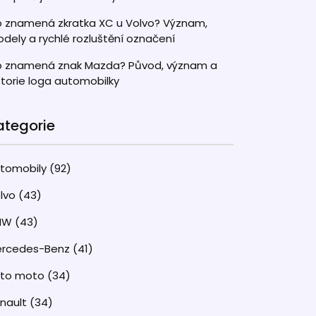
 znamená zkratka XC u Volvo? Význam,
dely a rychlé rozluštění označení
 znamená znak Mazda? Původ, význam a
storie loga automobilky
ategorie
tomobily
(92)
lvo
(43)
MW
(43)
rcedes-Benz
(41)
uto moto
(34)
nault
(34)