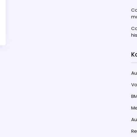
Co
mo
Co
hi
K
Au
Vo
B
Me
A
Re