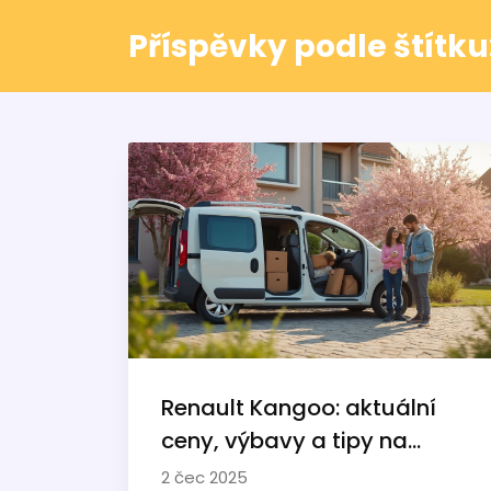
Příspěvky podle štítk
Renault Kangoo: aktuální
ceny, výbavy a tipy na
výhodný nákup
2 čec 2025