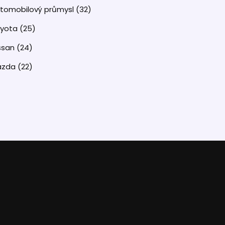
tomobilový průmysl
(32)
oyota
(25)
ssan
(24)
azda
(22)