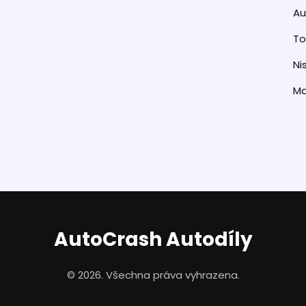
Au
T
Ni
M
AutoCrash Autodíly
© 2026. Všechna práva vyhrazena.