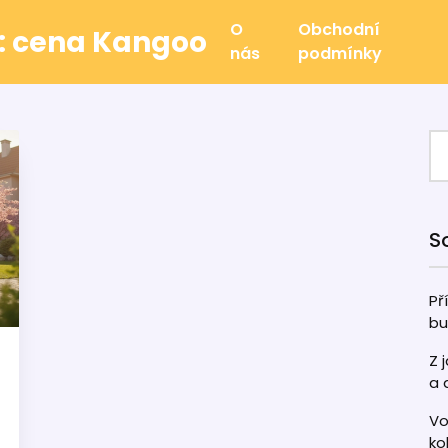
O
Obchodní
u: cena Kangoo
nás
podmínky
S
Př
bu
Z 
a 
Vo
ko