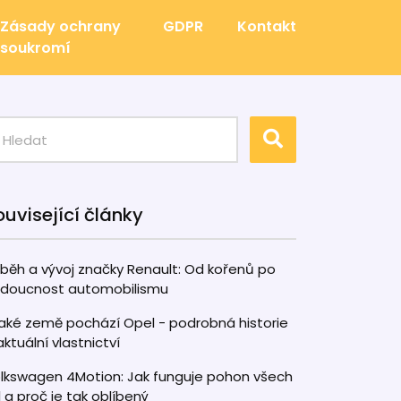
Zásady ochrany
GDPR
Kontakt
soukromí
ouvisející články
íběh a vývoj značky Renault: Od kořenů po
doucnost automobilismu
jaké země pochází Opel - podrobná historie
aktuální vlastnictví
lkswagen 4Motion: Jak funguje pohon všech
l a proč je tak oblíbený