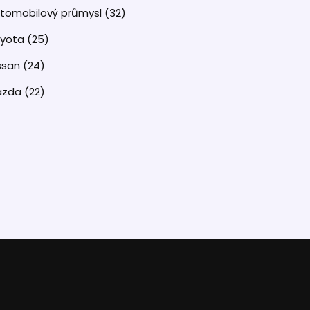
tomobilový průmysl
(32)
oyota
(25)
ssan
(24)
azda
(22)