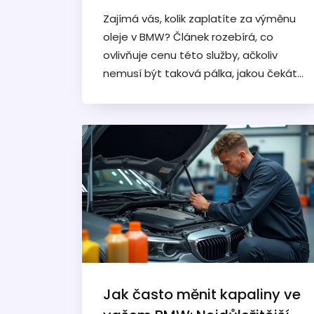
Zajímá vás, kolik zaplatíte za výměnu
oleje v BMW? Článek rozebírá, co
ovlivňuje cenu této služby, ačkoliv
nemusí být taková pálka, jakou čekáte.
Podíváme se na rozdíly mezi
značkovým servisem a nezávislými
autoservisy, přidáme tipy na úsporu a
poradíme, na co si při výběru dát
pozor. Vysvětlíme i, proč je pravidelná
výměna oleje pro BMW klíčová. S tímto
přehledem se v nabídce servisů
rozhodně neztratíte.
Jak často měnit kapaliny ve