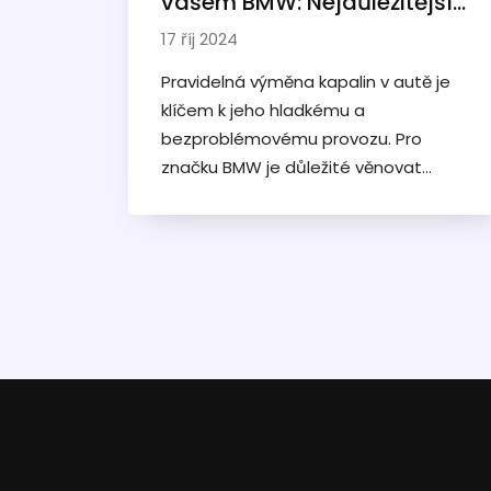
vašem BMW: Nejdůležitější
tipy a rady
17 říj 2024
Pravidelná výměna kapalin v autě je
klíčem k jeho hladkému a
bezproblémovému provozu. Pro
značku BMW je důležité věnovat
pozornost jednotlivým druhům kapalin
– od motorového oleje, přes chladicí
kapalinu, až po kapalinu do
ostřikovačů. Tento článek nabízí
přehledná doporučení, jak často tyto
kapaliny měnit a proč je to nezbytné.
Zjistíte zde také praktické rady, které
pomohou udržet vaše BMW ve
špičkovém stavu.