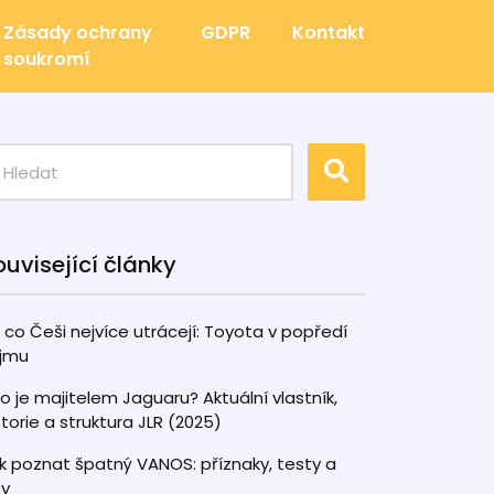
Zásady ochrany
GDPR
Kontakt
soukromí
ouvisející články
 co Češi nejvíce utrácejí: Toyota v popředí
jmu
o je majitelem Jaguaru? Aktuální vlastník,
storie a struktura JLR (2025)
k poznat špatný VANOS: příznaky, testy a
py