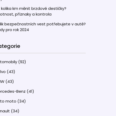
 kolika km měnit brzdové destičky?
votnost, příznaky a kontrola
lik bezpečnostních vest potřebujete v autě?
dy pro rok 2024
ategorie
tomobily
(92)
lvo
(43)
MW
(43)
rcedes-Benz
(41)
uto moto
(34)
nault
(34)