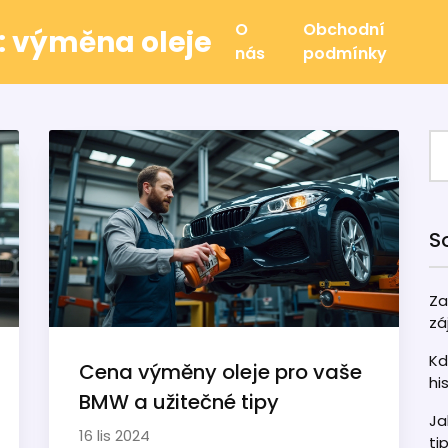
O
Obchodní
u: výměna oleje
nás
podmínky
S
Za
zá
Kd
Cena výměny oleje pro vaše
hi
BMW a užitečné tipy
Ja
16 lis 2024
ti