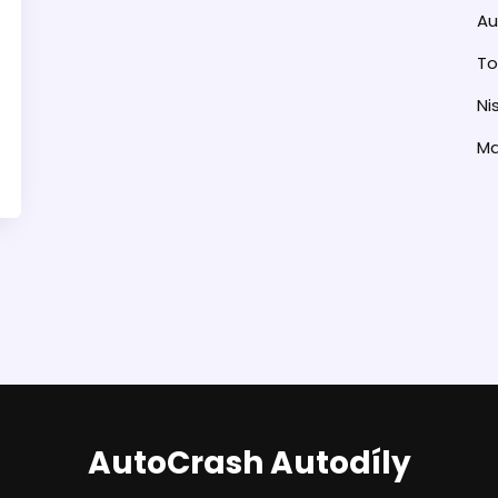
Au
T
Ni
M
AutoCrash Autodíly