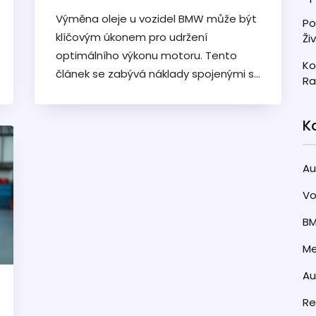
Výměna oleje u vozidel BMW může být
Po
klíčovým úkonem pro udržení
Ži
optimálního výkonu motoru. Tento
Ko
článek se zabývá náklady spojenými s
Ra
touto službou a poskytuje užitečné
tipy na její provedení. Pomůže vám
K
pochopit, co vše ovlivňuje cenu a jak
můžete ušetřit peníze na dlouhodobé
údržbě. Osvětluje také důvody, proč je
Au
důležité pravidelně investovat do
Vo
kvalitního motorového oleje.
B
Me
A
Re