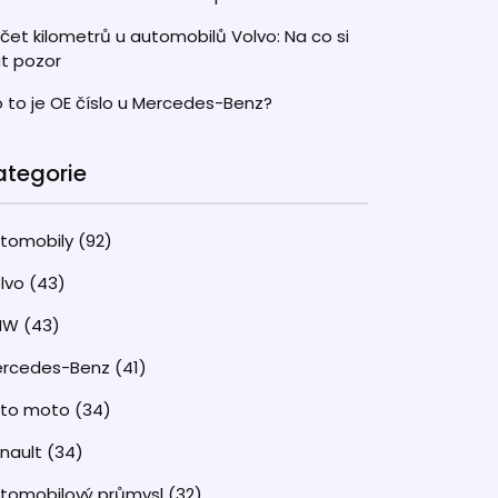
čet kilometrů u automobilů Volvo: Na co si
t pozor
 to je OE číslo u Mercedes-Benz?
ategorie
tomobily
(92)
lvo
(43)
MW
(43)
rcedes-Benz
(41)
uto moto
(34)
nault
(34)
tomobilový průmysl
(32)