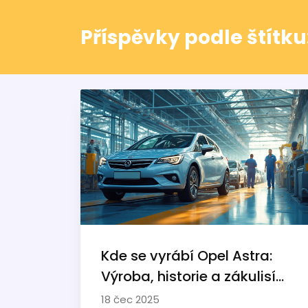
Příspěvky podle štítku
Kde se vyrábí Opel Astra:
Výroba, historie a zákulisí
legendárního hatchbacku
18 čec 2025