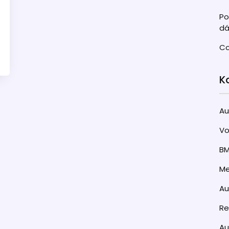
Po
dá
Co
K
Au
Vo
B
Me
A
Re
Au