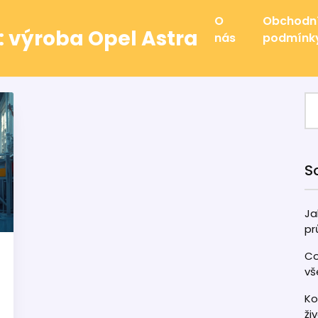
O
Obchodn
: výroba Opel Astra
nás
podmínk
S
Ja
pr
Co
vš
Ko
ži