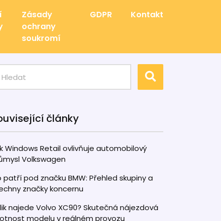
í
Zásady
GDPR
Kontakt
y
ochrany
soukromí
ouvisející články
k Windows Retail ovlivňuje automobilový
ůmysl Volkswagen
 patří pod značku BMW: Přehled skupiny a
echny značky koncernu
lik najede Volvo XC90? Skutečná nájezdová
votnost modelu v reálném provozu