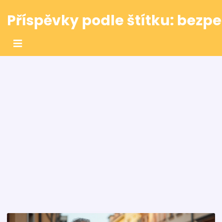
Příspěvky podle štítku: bezp