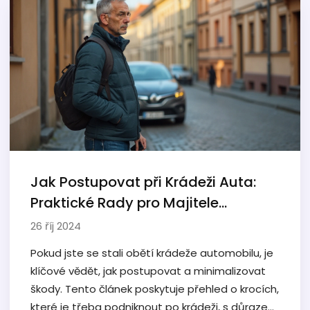
Jak Postupovat při Krádeži Auta:
Praktické Rady pro Majitele
Renaultu
26 říj 2024
Pokud jste se stali obětí krádeže automobilu, je
klíčové vědět, jak postupovat a minimalizovat
škody. Tento článek poskytuje přehled o krocích,
které je třeba podniknout po krádeži, s důrazem