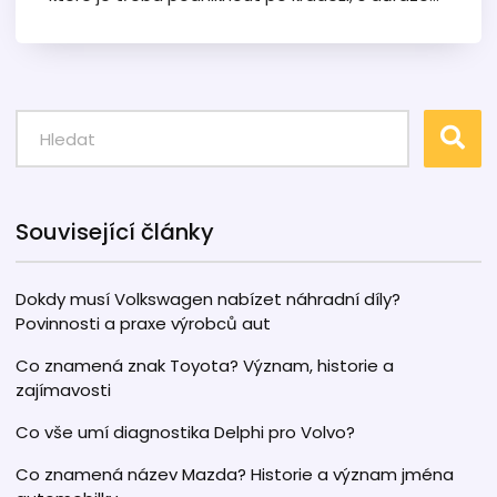
na specifika vozidel značky Renault. Seznámíte
se s efektivními způsoby zajištění poškozeného
automobilu, postupy při hlášení krádeže a jaká
preventivní opatření mohou pomoci zabránit
dalším krádežím. Tento praktický průvodce
nabízí užitečné tipy pro každého majitele auta,
který dbá na bezpečnost svého vozidla.
Související články
Dokdy musí Volkswagen nabízet náhradní díly?
Povinnosti a praxe výrobců aut
Co znamená znak Toyota? Význam, historie a
zajímavosti
Co vše umí diagnostika Delphi pro Volvo?
Co znamená název Mazda? Historie a význam jména